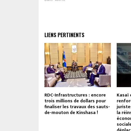
LIENS PERTINENTS
 : le
RDC-Infrastructures : encore
Kasaï 
t provincial
trois millions de dollars pour
renfor
cision ferme pour
finaliser les travaux des sauts-
jurist
 l’exploitation
de-mouton de Kinshasa !
la réin
des enfants à
économ
social
déplac