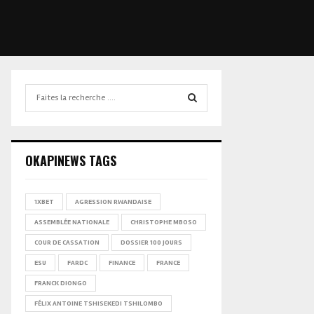
Search
for:
SEARCH
OKAPINEWS TAGS
1XBET
AGRESSION RWANDAISE
ASSEMBLÉE NATIONALE
CHRISTOPHE MBOSO
COUR DE CASSATION
DOSSIER 100 JOURS
ESU
FARDC
FINANCE
FRANCE
FRANCK DIONGO
FÉLIX ANTOINE TSHISEKEDI TSHILOMBO