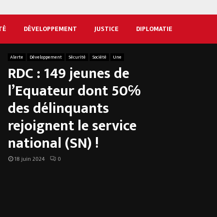
TÉ
DÉVELOPPEMENT
JUSTICE
DIPLOMATIE
Alerte
Développement
Sécurité
Société
Une
RDC : 149 jeunes de
l’Equateur dont 50℅
des délinquants
rejoignent le service
national (SN) !
18 juin 2024
0