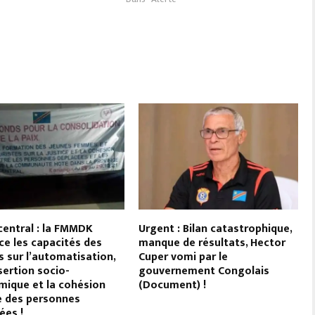
central : la FMMDK
Urgent : Bilan catastrophique,
ce les capacités des
manque de résultats, Hector
es sur l’automatisation,
Cuper vomi par le
sertion socio-
gouvernement Congolais
ique et la cohésion
(Document) !
e des personnes
ées !