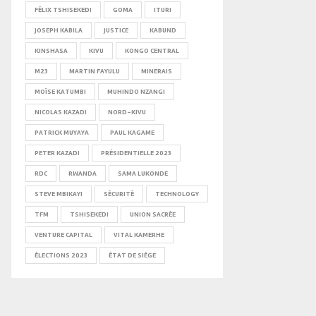
FÉLIX TSHISEKEDI
GOMA
ITURI
JOSEPH KABILA
JUSTICE
KABUND
KINSHASA
KIVU
KONGO CENTRAL
M23
MARTIN FAYULU
MINERAIS
MOÏSE KATUMBI
MUHINDO NZANGI
NICOLAS KAZADI
NORD-KIVU
PATRICK MUYAYA
PAUL KAGAME
PETER KAZADI
PRÉSIDENTIELLE 2023
RDC
RWANDA
SAMA LUKONDE
STEVE MBIKAYI
SÉCURITÉ
TECHNOLOGY
TFM
TSHISEKEDI
UNION SACRÉE
VENTURE CAPITAL
VITAL KAMERHE
ÉLECTIONS 2023
ÉTAT DE SIÈGE