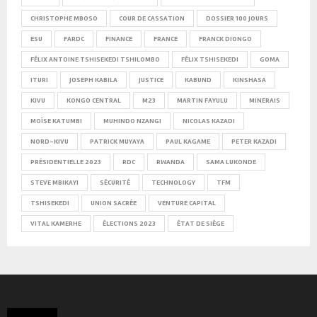
CHRISTOPHE MBOSO
COUR DE CASSATION
DOSSIER 100 JOURS
ESU
FARDC
FINANCE
FRANCE
FRANCK DIONGO
FÉLIX ANTOINE TSHISEKEDI TSHILOMBO
FÉLIX TSHISEKEDI
GOMA
ITURI
JOSEPH KABILA
JUSTICE
KABUND
KINSHASA
KIVU
KONGO CENTRAL
M23
MARTIN FAYULU
MINERAIS
MOÏSE KATUMBI
MUHINDO NZANGI
NICOLAS KAZADI
NORD-KIVU
PATRICK MUYAYA
PAUL KAGAME
PETER KAZADI
PRÉSIDENTIELLE 2023
RDC
RWANDA
SAMA LUKONDE
STEVE MBIKAYI
SÉCURITÉ
TECHNOLOGY
TFM
TSHISEKEDI
UNION SACRÉE
VENTURE CAPITAL
VITAL KAMERHE
ÉLECTIONS 2023
ÉTAT DE SIÈGE