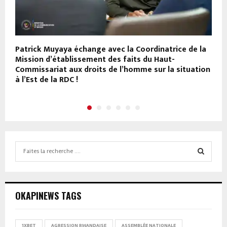
Patrick Muyaya échange avec la Coordinatrice de la
À
a
Mission d’établissement des faits du Haut-
p
es
Commissariat aux droits de l’homme sur la situation
c
à l’Est de la RDC !
Search
for:
SEARCH
OKAPINEWS TAGS
1XBET
AGRESSION RWANDAISE
ASSEMBLÉE NATIONALE