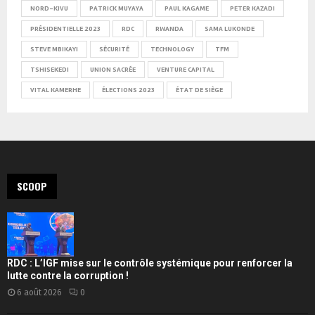
NORD-KIVU
PATRICK MUYAYA
PAUL KAGAME
PETER KAZADI
PRÉSIDENTIELLE 2023
RDC
RWANDA
SAMA LUKONDE
STEVE MBIKAYI
SÉCURITÉ
TECHNOLOGY
TFM
TSHISEKEDI
UNION SACRÉE
VENTURE CAPITAL
VITAL KAMERHE
ÉLECTIONS 2023
ÉTAT DE SIÈGE
SCOOP
RDC : L’IGF mise sur le contrôle systémique pour renforcer la
lutte contre la corruption !
6 août 2026
0