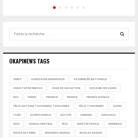
Search
for:
SEARCH
OKAPINEWS TAGS
1XBET
AGRESSION RWANDAISE
ASSEMBLÉE NATIONALE
CHRISTOPHE MBOSO
COUR DE CASSATION
DOSSIER 100 JOURS
ESU
FARDC
FINANCE
FRANCE
FRANCK DIONGO
FÉLIX ANTOINE TSHISEKEDI TSHILOMBO
FÉLIX TSHISEKEDI
GOMA
ITURI
JOSEPH KABILA
JUSTICE
KABUND
KINSHASA
KIVU
KONGO CENTRAL
M23
MARTIN FAYULU
MINERAIS
MOÏSE KATUMBI
MUHINDO NZANGI
NICOLAS KAZADI