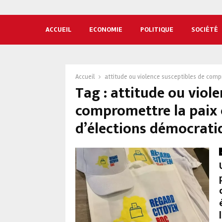
ACCUEIL
ECONOMIE
POLITIQUE
SOCIÉTÉ
Accueil
attitude ou violence susceptibles de compr
Tag : attitude ou viol
compromettre la paix c
d’élections démocrati