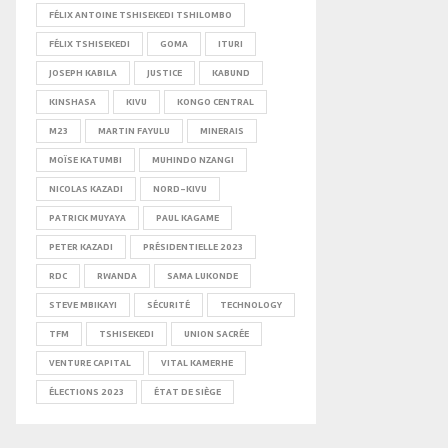
FÉLIX ANTOINE TSHISEKEDI TSHILOMBO
FÉLIX TSHISEKEDI
GOMA
ITURI
JOSEPH KABILA
JUSTICE
KABUND
KINSHASA
KIVU
KONGO CENTRAL
M23
MARTIN FAYULU
MINERAIS
MOÏSE KATUMBI
MUHINDO NZANGI
NICOLAS KAZADI
NORD-KIVU
PATRICK MUYAYA
PAUL KAGAME
PETER KAZADI
PRÉSIDENTIELLE 2023
RDC
RWANDA
SAMA LUKONDE
STEVE MBIKAYI
SÉCURITÉ
TECHNOLOGY
TFM
TSHISEKEDI
UNION SACRÉE
VENTURE CAPITAL
VITAL KAMERHE
ÉLECTIONS 2023
ÉTAT DE SIÈGE