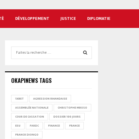
TÉ
DÉVELOPPEMENT
JUSTICE
DIPLOMATIE
Search
for:
SEARCH
OKAPINEWS TAGS
1XBET
AGRESSION RWANDAISE
ASSEMBLÉE NATIONALE
CHRISTOPHE MBOSO
COUR DE CASSATION
DOSSIER 100 JOURS
ESU
FARDC
FINANCE
FRANCE
FRANCK DIONGO