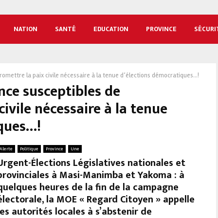
NATION
SANTÉ
EDUCATION
PROVINCE
SÉCURI
omettre la paix civile nécessaire à la tenue d’élections démocratiques...!
ence susceptibles de
ivile nécessaire à la tenue
ques…!
Alerte
Politique
Province
Une
Urgent-Élections Législatives nationales et
provinciales à Masi-Manimba et Yakoma : à
quelques heures de la fin de la campagne
électorale, la MOE « Regard Citoyen » appelle
les autorités locales à s’abstenir de