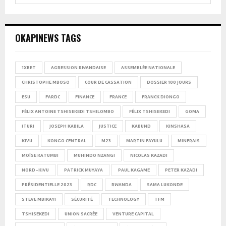
SEARCH
OKAPINEWS TAGS
1XBET
AGRESSION RWANDAISE
ASSEMBLÉE NATIONALE
CHRISTOPHE MBOSO
COUR DE CASSATION
DOSSIER 100 JOURS
ESU
FARDC
FINANCE
FRANCE
FRANCK DIONGO
FÉLIX ANTOINE TSHISEKEDI TSHILOMBO
FÉLIX TSHISEKEDI
GOMA
ITURI
JOSEPH KABILA
JUSTICE
KABUND
KINSHASA
KIVU
KONGO CENTRAL
M23
MARTIN FAYULU
MINERAIS
MOÏSE KATUMBI
MUHINDO NZANGI
NICOLAS KAZADI
NORD-KIVU
PATRICK MUYAYA
PAUL KAGAME
PETER KAZADI
PRÉSIDENTIELLE 2023
RDC
RWANDA
SAMA LUKONDE
STEVE MBIKAYI
SÉCURITÉ
TECHNOLOGY
TFM
TSHISEKEDI
UNION SACRÉE
VENTURE CAPITAL