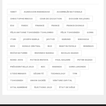
1XBET
AGRESSION RWANDAISE
ASSEMBLÉE NATIONALE
CHRISTOPHE MBOSO
COUR DE CASSATION
DOSSIER 100 JOURS
ESU
FARDC
FINANCE
FRANCE
FRANCK DIONGO
FÉLIX ANTOINE TSHISEKEDI TSHILOMBO
FÉLIX TSHISEKEDI
GOMA
ITURI
JOSEPH KABILA
JUSTICE
KABUND
KINSHASA
KIVU
KONGO CENTRAL
M23
MARTIN FAYULU
MINERAIS
MOÏSE KATUMBI
MUHINDO NZANGI
NICOLAS KAZADI
NORD-KIVU
PATRICK MUYAYA
PAUL KAGAME
PETER KAZADI
PRÉSIDENTIELLE 2023
RDC
RWANDA
SAMA LUKONDE
STEVE MBIKAYI
SÉCURITÉ
TECHNOLOGY
TFM
TSHISEKEDI
UNION SACRÉE
VENTURE CAPITAL
VITAL KAMERHE
ÉLECTIONS 2023
ÉTAT DE SIÈGE