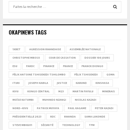
Search
for:
SEARCH
OKAPINEWS TAGS
1XBET
AGRESSION RWANDAISE
ASSEMBLÉE NATIONALE
CHRISTOPHE MBOSO
COUR DE CASSATION
DOSSIER 100 JOURS
ESU
FARDC
FINANCE
FRANCE
FRANCK DIONGO
FÉLIX ANTOINE TSHISEKEDI TSHILOMBO
FÉLIX TSHISEKEDI
GOMA
ITURI
JOSEPH KABILA
JUSTICE
KABUND
KINSHASA
KIVU
KONGO CENTRAL
M23
MARTIN FAYULU
MINERAIS
MOÏSE KATUMBI
MUHINDO NZANGI
NICOLAS KAZADI
NORD-KIVU
PATRICK MUYAYA
PAUL KAGAME
PETER KAZADI
PRÉSIDENTIELLE 2023
RDC
RWANDA
SAMA LUKONDE
STEVE MBIKAYI
SÉCURITÉ
TECHNOLOGY
TFM