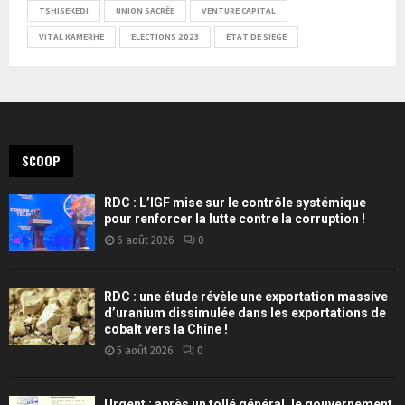
TSHISEKEDI
UNION SACRÉE
VENTURE CAPITAL
VITAL KAMERHE
ÉLECTIONS 2023
ÉTAT DE SIÈGE
SCOOP
RDC : L’IGF mise sur le contrôle systémique
pour renforcer la lutte contre la corruption !
6 août 2026
0
RDC : une étude révèle une exportation massive
d’uranium dissimulée dans les exportations de
cobalt vers la Chine !
5 août 2026
0
Urgent : après un tollé général, le gouvernement