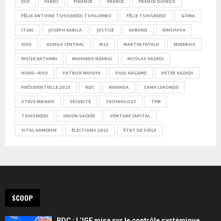
ESU
FARDC
FINANCE
FRANCE
FRANCK DIONGO
FÉLIX ANTOINE TSHISEKEDI TSHILOMBO
FÉLIX TSHISEKEDI
GOMA
ITURI
JOSEPH KABILA
JUSTICE
KABUND
KINSHASA
KIVU
KONGO CENTRAL
M23
MARTIN FAYULU
MINERAIS
MOÏSE KATUMBI
MUHINDO NZANGI
NICOLAS KAZADI
NORD-KIVU
PATRICK MUYAYA
PAUL KAGAME
PETER KAZADI
PRÉSIDENTIELLE 2023
RDC
RWANDA
SAMA LUKONDE
STEVE MBIKAYI
SÉCURITÉ
TECHNOLOGY
TFM
TSHISEKEDI
UNION SACRÉE
VENTURE CAPITAL
VITAL KAMERHE
ÉLECTIONS 2023
ÉTAT DE SIÈGE
SCOOP
RDC : L’IGF mise sur le contrôle systémique