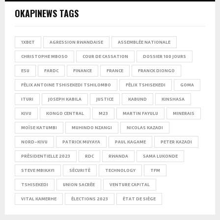
OKAPINEWS TAGS
1XBET
AGRESSION RWANDAISE
ASSEMBLÉE NATIONALE
CHRISTOPHE MBOSO
COUR DE CASSATION
DOSSIER 100 JOURS
ESU
FARDC
FINANCE
FRANCE
FRANCK DIONGO
FÉLIX ANTOINE TSHISEKEDI TSHILOMBO
FÉLIX TSHISEKEDI
GOMA
ITURI
JOSEPH KABILA
JUSTICE
KABUND
KINSHASA
KIVU
KONGO CENTRAL
M23
MARTIN FAYULU
MINERAIS
MOÏSE KATUMBI
MUHINDO NZANGI
NICOLAS KAZADI
NORD-KIVU
PATRICK MUYAYA
PAUL KAGAME
PETER KAZADI
PRÉSIDENTIELLE 2023
RDC
RWANDA
SAMA LUKONDE
STEVE MBIKAYI
SÉCURITÉ
TECHNOLOGY
TFM
TSHISEKEDI
UNION SACRÉE
VENTURE CAPITAL
VITAL KAMERHE
ÉLECTIONS 2023
ÉTAT DE SIÈGE