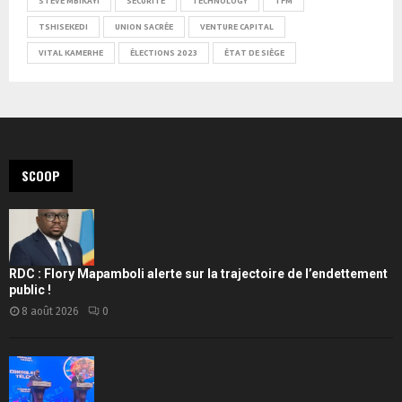
STEVE MBIKAYI
SÉCURITÉ
TECHNOLOGY
TFM
TSHISEKEDI
UNION SACRÉE
VENTURE CAPITAL
VITAL KAMERHE
ÉLECTIONS 2023
ÉTAT DE SIÈGE
SCOOP
RDC : Flory Mapamboli alerte sur la trajectoire de l’endettement
public !
8 août 2026
0