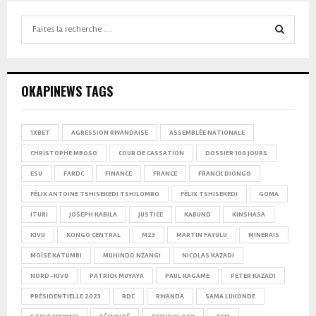
Search
for:
SEARCH
OKAPINEWS TAGS
1XBET
AGRESSION RWANDAISE
ASSEMBLÉE NATIONALE
CHRISTOPHE MBOSO
COUR DE CASSATION
DOSSIER 100 JOURS
ESU
FARDC
FINANCE
FRANCE
FRANCK DIONGO
FÉLIX ANTOINE TSHISEKEDI TSHILOMBO
FÉLIX TSHISEKEDI
GOMA
ITURI
JOSEPH KABILA
JUSTICE
KABUND
KINSHASA
KIVU
KONGO CENTRAL
M23
MARTIN FAYULU
MINERAIS
MOÏSE KATUMBI
MUHINDO NZANGI
NICOLAS KAZADI
NORD-KIVU
PATRICK MUYAYA
PAUL KAGAME
PETER KAZADI
PRÉSIDENTIELLE 2023
RDC
RWANDA
SAMA LUKONDE