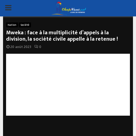
PRIMARY
MENU
Nation
Société
Mweka : face à la multiplicité d’appels à la
division, la société civile appelle à la retenue !
20 août 2023
0