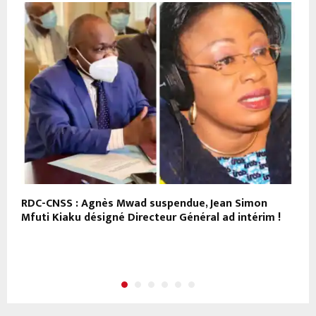
RDC-CNSS : Agnès Mwad suspendue, Jean Simon
R
Mfuti Kiaku désigné Directeur Général ad intérim !
a
p