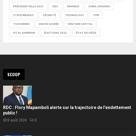
PRÉSIDENTIELLE 2023
RDC
RWANDA
SAMA LUKONDE
STEVE MBIKAYI
SÉCURITÉ
TECHNOLOGY
TFM
TSHISEKEDI
UNION SACRÉE
VENTURE CAPITAL
VITAL KAMERHE
ÉLECTIONS 2023
ÉTAT DE SIÈGE
SCOOP
RDC : Flory Mapamboli alerte sur la trajectoire de l’endettement
public !
8 août 2026
0