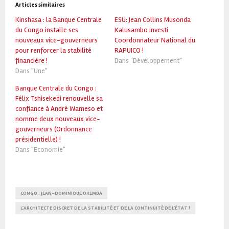
Articles similaires
Kinshasa : la Banque Centrale
ESU: Jean Collins Musonda
du Congo installe ses
Kalusambo investi
nouveaux vice-gouverneurs
Coordonnateur National du
pour renforcer la stabilité
RAPUICO !
financière !
Dans "Développement"
Dans "Une"
Banque Centrale du Congo :
Félix Tshisekedi renouvelle sa
confiance à André Wameso et
nomme deux nouveaux vice-
gouverneurs (Ordonnance
présidentielle) !
Dans "Economie"
CONGO : JEAN-DOMINIQUE OKEMBA
L'ARCHITECTE DISCRET DE LA STABILITÉ ET DE LA CONTINUITÉ DE L'ÉTAT !