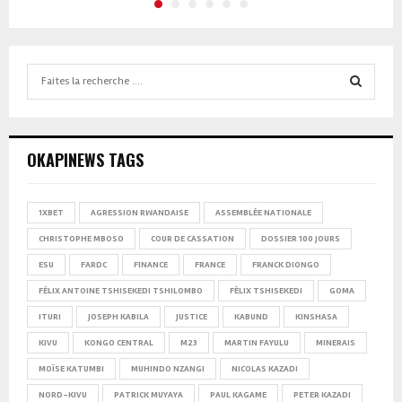
Search
for:
SEARCH
OKAPINEWS TAGS
1XBET
AGRESSION RWANDAISE
ASSEMBLÉE NATIONALE
CHRISTOPHE MBOSO
COUR DE CASSATION
DOSSIER 100 JOURS
ESU
FARDC
FINANCE
FRANCE
FRANCK DIONGO
FÉLIX ANTOINE TSHISEKEDI TSHILOMBO
FÉLIX TSHISEKEDI
GOMA
ITURI
JOSEPH KABILA
JUSTICE
KABUND
KINSHASA
KIVU
KONGO CENTRAL
M23
MARTIN FAYULU
MINERAIS
MOÏSE KATUMBI
MUHINDO NZANGI
NICOLAS KAZADI
NORD-KIVU
PATRICK MUYAYA
PAUL KAGAME
PETER KAZADI