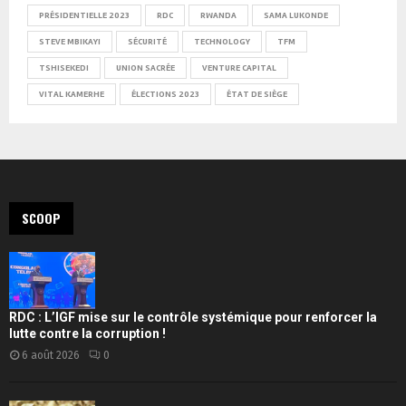
PRÉSIDENTIELLE 2023
RDC
RWANDA
SAMA LUKONDE
STEVE MBIKAYI
SÉCURITÉ
TECHNOLOGY
TFM
TSHISEKEDI
UNION SACRÉE
VENTURE CAPITAL
VITAL KAMERHE
ÉLECTIONS 2023
ÉTAT DE SIÈGE
SCOOP
RDC : L’IGF mise sur le contrôle systémique pour renforcer la
lutte contre la corruption !
6 août 2026
0