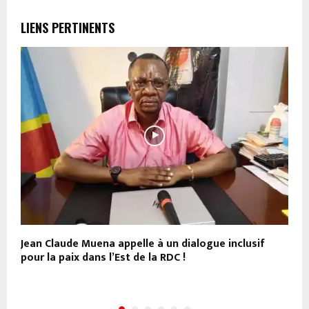
LIENS PERTINENTS
Jean Claude Muena appelle à un dialogue inclusif
J
i
pour la paix dans l’Est de la RDC !
C
e