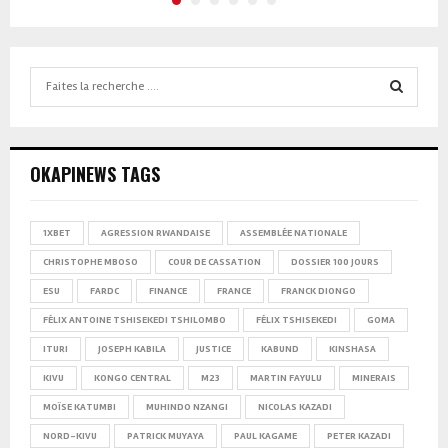
Search
for:
SEARCH
OKAPINEWS TAGS
1XBET
AGRESSION RWANDAISE
ASSEMBLÉE NATIONALE
CHRISTOPHE MBOSO
COUR DE CASSATION
DOSSIER 100 JOURS
ESU
FARDC
FINANCE
FRANCE
FRANCK DIONGO
FÉLIX ANTOINE TSHISEKEDI TSHILOMBO
FÉLIX TSHISEKEDI
GOMA
ITURI
JOSEPH KABILA
JUSTICE
KABUND
KINSHASA
KIVU
KONGO CENTRAL
M23
MARTIN FAYULU
MINERAIS
MOÏSE KATUMBI
MUHINDO NZANGI
NICOLAS KAZADI
NORD-KIVU
PATRICK MUYAYA
PAUL KAGAME
PETER KAZADI