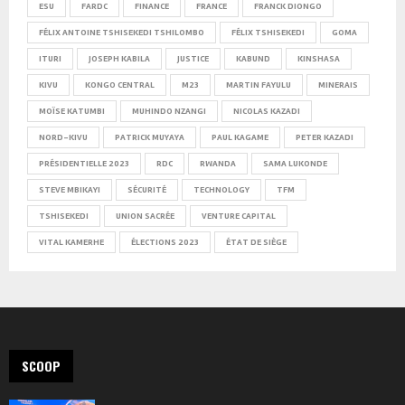
ESU
FARDC
FINANCE
FRANCE
FRANCK DIONGO
FÉLIX ANTOINE TSHISEKEDI TSHILOMBO
FÉLIX TSHISEKEDI
GOMA
ITURI
JOSEPH KABILA
JUSTICE
KABUND
KINSHASA
KIVU
KONGO CENTRAL
M23
MARTIN FAYULU
MINERAIS
MOÏSE KATUMBI
MUHINDO NZANGI
NICOLAS KAZADI
NORD-KIVU
PATRICK MUYAYA
PAUL KAGAME
PETER KAZADI
PRÉSIDENTIELLE 2023
RDC
RWANDA
SAMA LUKONDE
STEVE MBIKAYI
SÉCURITÉ
TECHNOLOGY
TFM
TSHISEKEDI
UNION SACRÉE
VENTURE CAPITAL
VITAL KAMERHE
ÉLECTIONS 2023
ÉTAT DE SIÈGE
SCOOP