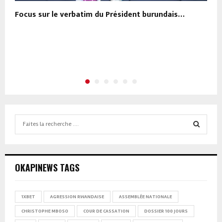
Focus sur le verbatim du Président burundais…
2
Search
for:
SEARCH
OKAPINEWS TAGS
1XBET
AGRESSION RWANDAISE
ASSEMBLÉE NATIONALE
CHRISTOPHE MBOSO
COUR DE CASSATION
DOSSIER 100 JOURS