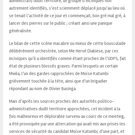
administratif dudit territoire, un groupe d’inciviques non
autrement identifiés, s’est sciemment déplacé jusqu’au lieu où
se tenait l’activité de ce jour et commençait, bon gré mal gré, à
lancer des pierres sur le public ; créant ainsi une panique
généralisée.
Le bilan de cette scène macabre ou mieux de cette bousculade
délibérément orchestrée, selon Me Hervé Diakiese, par ces
inciviques qu’il a identifiés comme étant proches de l’UDPS, fait
état de plusieurs blessés graves. Parmi lesquels un certain
Mwila, l’un des gardes rapprochées de Moïse Katumbi
grièvement touchée à la tête, ainsi que d’un brigadier
répondant au nom de Olivier Basinga.
Mais d’après les sources proches des autorités politico-
administratives dudit territoire approchées, cet incident à la
fois malheureux et déplorable survenu au cours de ce meeting,
a été provoquée par une altercation qui avait mis aux prises les
services de sécurité du candidat Moïse Katumbi, d’une part, et