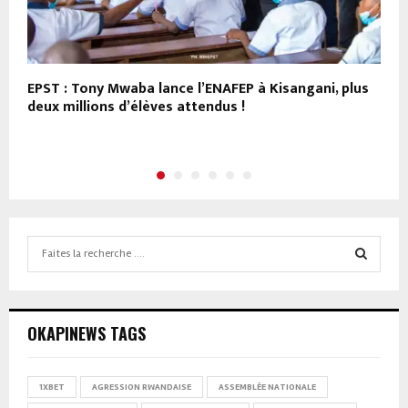
EPST : Tony Mwaba lance l’ENAFEP à Kisangani, plus
M
deux millions d’élèves attendus !
d
Search
for:
SEARCH
OKAPINEWS TAGS
1XBET
AGRESSION RWANDAISE
ASSEMBLÉE NATIONALE