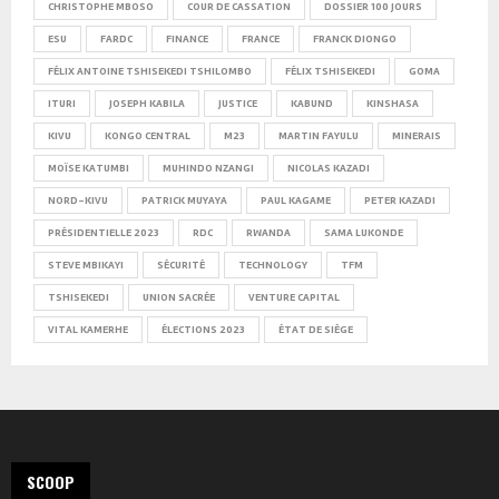
CHRISTOPHE MBOSO
COUR DE CASSATION
DOSSIER 100 JOURS
ESU
FARDC
FINANCE
FRANCE
FRANCK DIONGO
FÉLIX ANTOINE TSHISEKEDI TSHILOMBO
FÉLIX TSHISEKEDI
GOMA
ITURI
JOSEPH KABILA
JUSTICE
KABUND
KINSHASA
KIVU
KONGO CENTRAL
M23
MARTIN FAYULU
MINERAIS
MOÏSE KATUMBI
MUHINDO NZANGI
NICOLAS KAZADI
NORD-KIVU
PATRICK MUYAYA
PAUL KAGAME
PETER KAZADI
PRÉSIDENTIELLE 2023
RDC
RWANDA
SAMA LUKONDE
STEVE MBIKAYI
SÉCURITÉ
TECHNOLOGY
TFM
TSHISEKEDI
UNION SACRÉE
VENTURE CAPITAL
VITAL KAMERHE
ÉLECTIONS 2023
ÉTAT DE SIÈGE
SCOOP