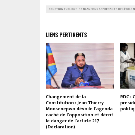
FONCTION PUBLIQUE : 1240 ANCIENS APPRENANTS DE L'ÉCOLE 
LIENS PERTINENTS
’AFDC-A : Matthieu
Changement de la
RDC : 
dre Rémy
Constitution : Jean Thierry
présid
i le PT est exclu
Monsenepwo dévoile l’agenda
politiq
en quelle qualité
caché de l’opposition et décrit
ti avait mis le
le danger de l’article 217
e Mbikayi pour
(Déclaration)
Sama Lukonde »