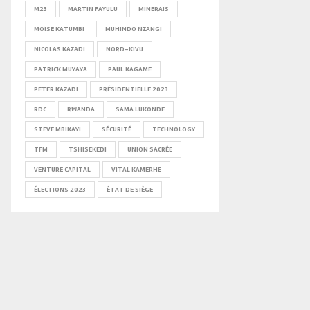
M23
MARTIN FAYULU
MINERAIS
MOÏSE KATUMBI
MUHINDO NZANGI
NICOLAS KAZADI
NORD-KIVU
PATRICK MUYAYA
PAUL KAGAME
PETER KAZADI
PRÉSIDENTIELLE 2023
RDC
RWANDA
SAMA LUKONDE
STEVE MBIKAYI
SÉCURITÉ
TECHNOLOGY
TFM
TSHISEKEDI
UNION SACRÉE
VENTURE CAPITAL
VITAL KAMERHE
ÉLECTIONS 2023
ÉTAT DE SIÈGE