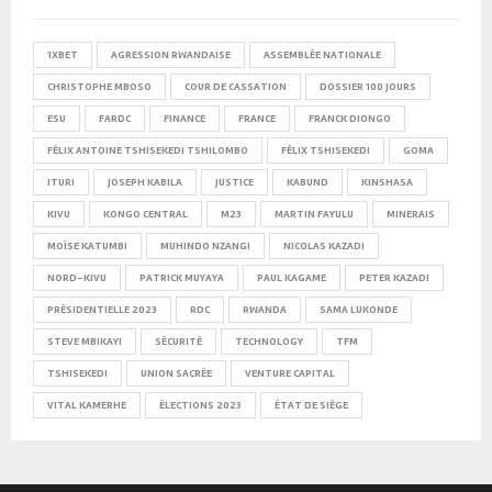
1XBET
AGRESSION RWANDAISE
ASSEMBLÉE NATIONALE
CHRISTOPHE MBOSO
COUR DE CASSATION
DOSSIER 100 JOURS
ESU
FARDC
FINANCE
FRANCE
FRANCK DIONGO
FÉLIX ANTOINE TSHISEKEDI TSHILOMBO
FÉLIX TSHISEKEDI
GOMA
ITURI
JOSEPH KABILA
JUSTICE
KABUND
KINSHASA
KIVU
KONGO CENTRAL
M23
MARTIN FAYULU
MINERAIS
MOÏSE KATUMBI
MUHINDO NZANGI
NICOLAS KAZADI
NORD-KIVU
PATRICK MUYAYA
PAUL KAGAME
PETER KAZADI
PRÉSIDENTIELLE 2023
RDC
RWANDA
SAMA LUKONDE
STEVE MBIKAYI
SÉCURITÉ
TECHNOLOGY
TFM
TSHISEKEDI
UNION SACRÉE
VENTURE CAPITAL
VITAL KAMERHE
ÉLECTIONS 2023
ÉTAT DE SIÈGE