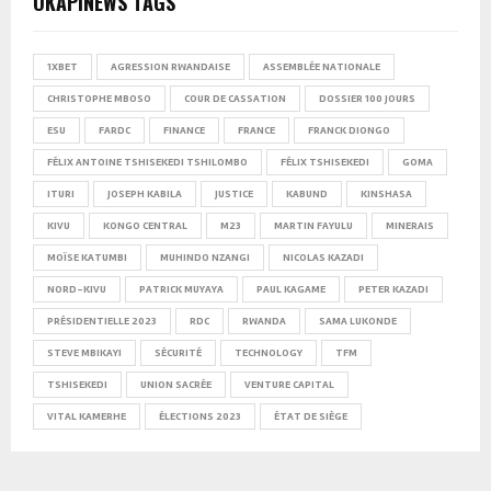
OKAPINEWS TAGS
1XBET
AGRESSION RWANDAISE
ASSEMBLÉE NATIONALE
CHRISTOPHE MBOSO
COUR DE CASSATION
DOSSIER 100 JOURS
ESU
FARDC
FINANCE
FRANCE
FRANCK DIONGO
FÉLIX ANTOINE TSHISEKEDI TSHILOMBO
FÉLIX TSHISEKEDI
GOMA
ITURI
JOSEPH KABILA
JUSTICE
KABUND
KINSHASA
KIVU
KONGO CENTRAL
M23
MARTIN FAYULU
MINERAIS
MOÏSE KATUMBI
MUHINDO NZANGI
NICOLAS KAZADI
NORD-KIVU
PATRICK MUYAYA
PAUL KAGAME
PETER KAZADI
PRÉSIDENTIELLE 2023
RDC
RWANDA
SAMA LUKONDE
STEVE MBIKAYI
SÉCURITÉ
TECHNOLOGY
TFM
TSHISEKEDI
UNION SACRÉE
VENTURE CAPITAL
VITAL KAMERHE
ÉLECTIONS 2023
ÉTAT DE SIÈGE