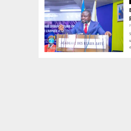
S
u
e