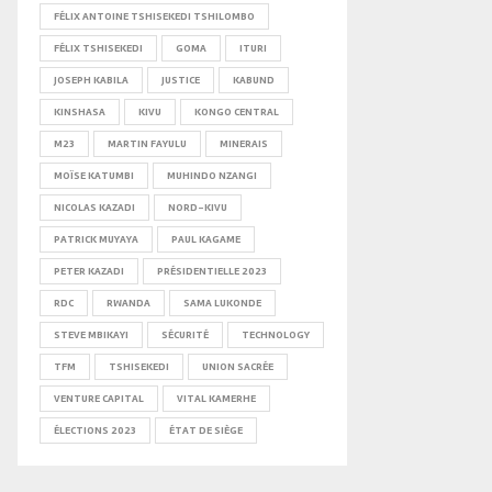
FÉLIX ANTOINE TSHISEKEDI TSHILOMBO
FÉLIX TSHISEKEDI
GOMA
ITURI
JOSEPH KABILA
JUSTICE
KABUND
KINSHASA
KIVU
KONGO CENTRAL
M23
MARTIN FAYULU
MINERAIS
MOÏSE KATUMBI
MUHINDO NZANGI
NICOLAS KAZADI
NORD-KIVU
PATRICK MUYAYA
PAUL KAGAME
PETER KAZADI
PRÉSIDENTIELLE 2023
RDC
RWANDA
SAMA LUKONDE
STEVE MBIKAYI
SÉCURITÉ
TECHNOLOGY
TFM
TSHISEKEDI
UNION SACRÉE
VENTURE CAPITAL
VITAL KAMERHE
ÉLECTIONS 2023
ÉTAT DE SIÈGE