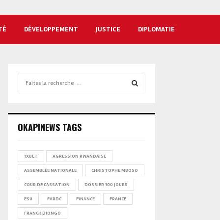
TÉ
DÉVELOPPEMENT
JUSTICE
DIPLOMATIE
Search
for:
SEARCH
OKAPINEWS TAGS
1XBET
AGRESSION RWANDAISE
ASSEMBLÉE NATIONALE
CHRISTOPHE MBOSO
COUR DE CASSATION
DOSSIER 100 JOURS
ESU
FARDC
FINANCE
FRANCE
FRANCK DIONGO