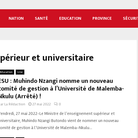
NATION
SANTÉ
EDUCATION
PROVINCE
SÉCURI
érieur et universitaire
Education
Une
ESU : Muhindo Nzangi nomme un nouveau
comité de gestion à l’Université de Malemba-
Nkulu (Arrêté) !
par
La Rédaction
27 mai 2022
0
endredi, 27 mai 2022-Le Ministre de l’enseignement supérieur et
universitaire, Muhindo Nzangi Butondo vient de nommer un nouveau
omité de gestion à l’Université de Malemba-Nkulu...