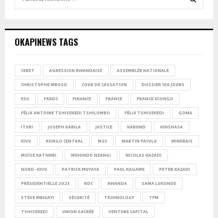
for:
SEARCH
OKAPINEWS TAGS
1XBET
AGRESSION RWANDAISE
ASSEMBLÉE NATIONALE
CHRISTOPHE MBOSO
COUR DE CASSATION
DOSSIER 100 JOURS
ESU
FARDC
FINANCE
FRANCE
FRANCK DIONGO
FÉLIX ANTOINE TSHISEKEDI TSHILOMBO
FÉLIX TSHISEKEDI
GOMA
ITURI
JOSEPH KABILA
JUSTICE
KABUND
KINSHASA
KIVU
KONGO CENTRAL
M23
MARTIN FAYULU
MINERAIS
MOÏSE KATUMBI
MUHINDO NZANGI
NICOLAS KAZADI
NORD-KIVU
PATRICK MUYAYA
PAUL KAGAME
PETER KAZADI
PRÉSIDENTIELLE 2023
RDC
RWANDA
SAMA LUKONDE
STEVE MBIKAYI
SÉCURITÉ
TECHNOLOGY
TFM
TSHISEKEDI
UNION SACRÉE
VENTURE CAPITAL