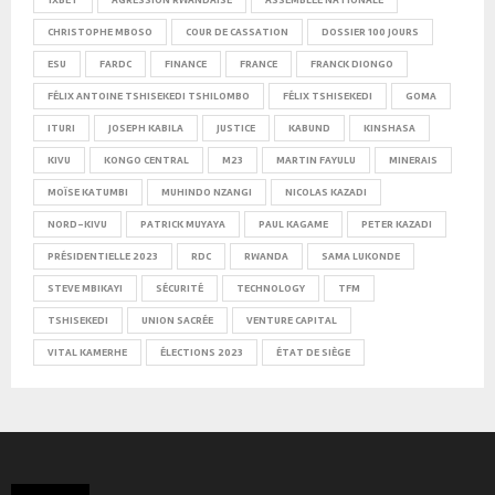
CHRISTOPHE MBOSO
COUR DE CASSATION
DOSSIER 100 JOURS
ESU
FARDC
FINANCE
FRANCE
FRANCK DIONGO
FÉLIX ANTOINE TSHISEKEDI TSHILOMBO
FÉLIX TSHISEKEDI
GOMA
ITURI
JOSEPH KABILA
JUSTICE
KABUND
KINSHASA
KIVU
KONGO CENTRAL
M23
MARTIN FAYULU
MINERAIS
MOÏSE KATUMBI
MUHINDO NZANGI
NICOLAS KAZADI
NORD-KIVU
PATRICK MUYAYA
PAUL KAGAME
PETER KAZADI
PRÉSIDENTIELLE 2023
RDC
RWANDA
SAMA LUKONDE
STEVE MBIKAYI
SÉCURITÉ
TECHNOLOGY
TFM
TSHISEKEDI
UNION SACRÉE
VENTURE CAPITAL
VITAL KAMERHE
ÉLECTIONS 2023
ÉTAT DE SIÈGE