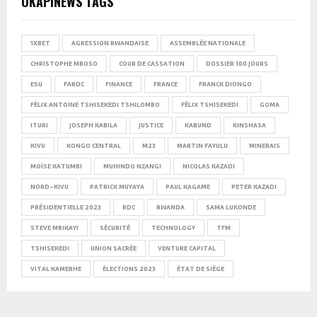
OKAPINEWS TAGS
1XBET
AGRESSION RWANDAISE
ASSEMBLÉE NATIONALE
CHRISTOPHE MBOSO
COUR DE CASSATION
DOSSIER 100 JOURS
ESU
FARDC
FINANCE
FRANCE
FRANCK DIONGO
FÉLIX ANTOINE TSHISEKEDI TSHILOMBO
FÉLIX TSHISEKEDI
GOMA
ITURI
JOSEPH KABILA
JUSTICE
KABUND
KINSHASA
KIVU
KONGO CENTRAL
M23
MARTIN FAYULU
MINERAIS
MOÏSE KATUMBI
MUHINDO NZANGI
NICOLAS KAZADI
NORD-KIVU
PATRICK MUYAYA
PAUL KAGAME
PETER KAZADI
PRÉSIDENTIELLE 2023
RDC
RWANDA
SAMA LUKONDE
STEVE MBIKAYI
SÉCURITÉ
TECHNOLOGY
TFM
TSHISEKEDI
UNION SACRÉE
VENTURE CAPITAL
VITAL KAMERHE
ÉLECTIONS 2023
ÉTAT DE SIÈGE