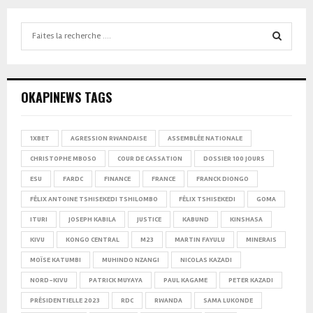
Search
for:
SEARCH
OKAPINEWS TAGS
1XBET
AGRESSION RWANDAISE
ASSEMBLÉE NATIONALE
CHRISTOPHE MBOSO
COUR DE CASSATION
DOSSIER 100 JOURS
ESU
FARDC
FINANCE
FRANCE
FRANCK DIONGO
FÉLIX ANTOINE TSHISEKEDI TSHILOMBO
FÉLIX TSHISEKEDI
GOMA
ITURI
JOSEPH KABILA
JUSTICE
KABUND
KINSHASA
KIVU
KONGO CENTRAL
M23
MARTIN FAYULU
MINERAIS
MOÏSE KATUMBI
MUHINDO NZANGI
NICOLAS KAZADI
NORD-KIVU
PATRICK MUYAYA
PAUL KAGAME
PETER KAZADI
PRÉSIDENTIELLE 2023
RDC
RWANDA
SAMA LUKONDE