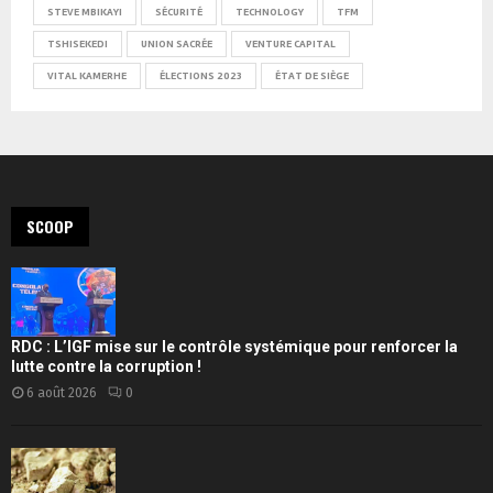
STEVE MBIKAYI
SÉCURITÉ
TECHNOLOGY
TFM
TSHISEKEDI
UNION SACRÉE
VENTURE CAPITAL
VITAL KAMERHE
ÉLECTIONS 2023
ÉTAT DE SIÈGE
SCOOP
RDC : L’IGF mise sur le contrôle systémique pour renforcer la
lutte contre la corruption !
6 août 2026
0