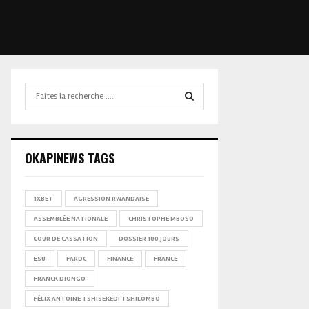
Search
for:
SEARCH
OKAPINEWS TAGS
1XBET
AGRESSION RWANDAISE
ASSEMBLÉE NATIONALE
CHRISTOPHE MBOSO
COUR DE CASSATION
DOSSIER 100 JOURS
ESU
FARDC
FINANCE
FRANCE
FRANCK DIONGO
FÉLIX ANTOINE TSHISEKEDI TSHILOMBO