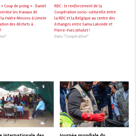
« Coup de poing » : Daniel
RDC : le renforcement de la
ervise les travaux de
Coopération socio-culturelle entre
 la rivière Mososo à Limete
la RDC et la Belgique au centre des
ation des déchets à
échanges entre Sama Lukonde et
!
Pierre-Yves Jeholet !
ion"
Dans "Coopération"
e internationale des
Journée mondiale du