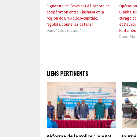
Signature de l’avenant à l’accord de
Opération 
coopération entre Kinshasa et la
Bumba sup
région de Bruxelles-capitale,
curage de
Ngobila donne les détails !
et l’évacu
Dans "Coopération"
Kintambo 
Dans "Nat
LIENS PERTINENTS
ure à Kinshasa de
Réforme de la Police : le VPM
Journé