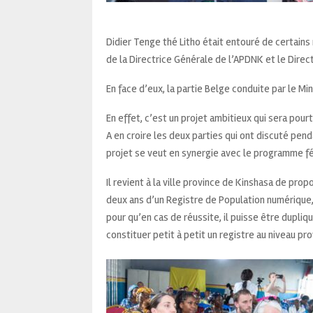
Didier Tenge thé Litho était entouré de certain
de la Directrice Générale de l’APDNK et le Direc
En face d’eux, la partie Belge conduite par le Mi
En effet, c’est un projet ambitieux qui sera po
A en croire les deux parties qui ont discuté pen
projet se veut en synergie avec le programme f
Il revient à la ville province de Kinshasa de prop
deux ans d’un Registre de Population numérique,
pour qu’en cas de réussite, il puisse être dupli
constituer petit à petit un registre au niveau prov