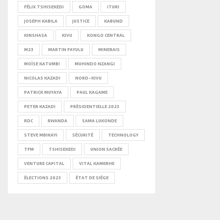
FÉLIX TSHISEKEDI
GOMA
ITURI
JOSEPH KABILA
JUSTICE
KABUND
KINSHASA
KIVU
KONGO CENTRAL
M23
MARTIN FAYULU
MINERAIS
MOÏSE KATUMBI
MUHINDO NZANGI
NICOLAS KAZADI
NORD-KIVU
PATRICK MUYAYA
PAUL KAGAME
PETER KAZADI
PRÉSIDENTIELLE 2023
RDC
RWANDA
SAMA LUKONDE
STEVE MBIKAYI
SÉCURITÉ
TECHNOLOGY
TFM
TSHISEKEDI
UNION SACRÉE
VENTURE CAPITAL
VITAL KAMERHE
ÉLECTIONS 2023
ÉTAT DE SIÈGE