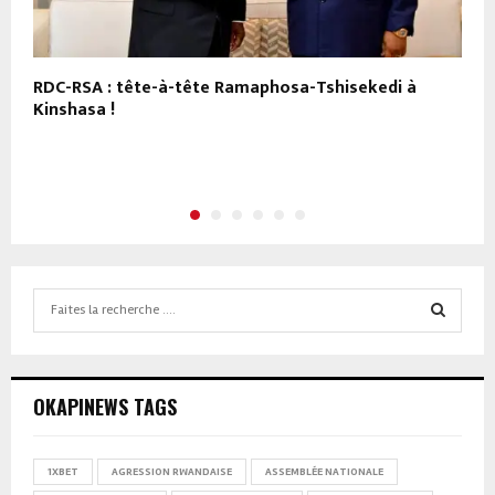
RDC-RSA : tête-à-tête Ramaphosa-Tshisekedi à
R
Kinshasa !
a
Search
for:
SEARCH
OKAPINEWS TAGS
1XBET
AGRESSION RWANDAISE
ASSEMBLÉE NATIONALE