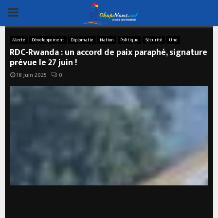
PRIMARY
MENU
Alerte
Développement
Diplomatie
Nation
Politique
Sécurité
Une
RDC-Rwanda : un accord de paix paraphé, signature
prévue le 27 juin !
18 juin 2025
0