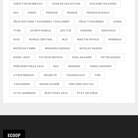
CHRISTOPHE MBOSO
COUR DE CASSATION
DOSSIER 100 JOURS
ESU
FARDC
FINANCE
FRANCE
FRANCK DIONGO
FÉLIX ANTOINE TSHISEKEDI TSHILOMBO
FÉLIX TSHISEKEDI
GOMA
ITURI
JOSEPH KABILA
JUSTICE
KABUND
KINSHASA
KIVU
KONGO CENTRAL
M23
MARTIN FAYULU
MINERAIS
MOÏSE KATUMBI
MUHINDO NZANGI
NICOLAS KAZADI
NORD-KIVU
PATRICK MUYAYA
PAUL KAGAME
PETER KAZADI
PRÉSIDENTIELLE 2023
RDC
RWANDA
SAMA LUKONDE
STEVE MBIKAYI
SÉCURITÉ
TECHNOLOGY
TFM
TSHISEKEDI
UNION SACRÉE
VENTURE CAPITAL
VITAL KAMERHE
ÉLECTIONS 2023
ÉTAT DE SIÈGE
SCOOP