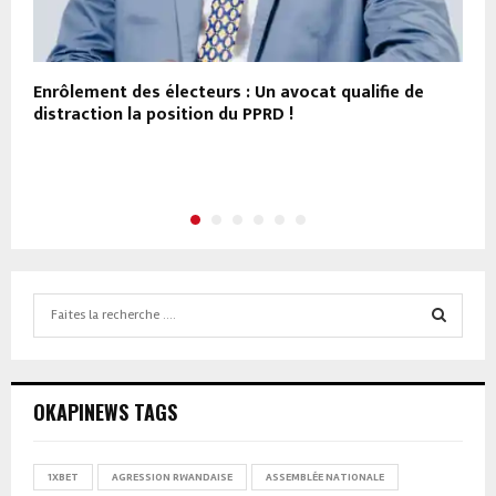
Enrôlement des électeurs : Un avocat qualifie de
R
distraction la position du PPRD !
a
Search
for:
SEARCH
OKAPINEWS TAGS
1XBET
AGRESSION RWANDAISE
ASSEMBLÉE NATIONALE