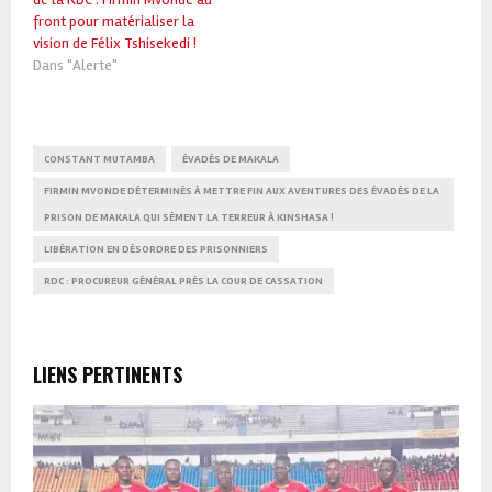
front pour matérialiser la
vision de Félix Tshisekedi !
Dans "Alerte"
CONSTANT MUTAMBA
ÉVADÉS DE MAKALA
FIRMIN MVONDE DÉTERMINÉS À METTRE FIN AUX AVENTURES DES ÉVADÉS DE LA
PRISON DE MAKALA QUI SÈMENT LA TERREUR À KINSHASA !
LIBÉRATION EN DÉSORDRE DES PRISONNIERS
RDC : PROCUREUR GÉNÉRAL PRÈS LA COUR DE CASSATION
LIENS PERTINENTS