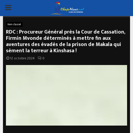
PRIMARY
MENU
Non classé
RDC : Procureur Général près la Cour de Cassation,
Firmin Mvonde déterminés à mettre fin aux
aventures des évadés de la prison de Makala qui
sèment la terreur à Kinshasa !
12 octobre 2024
0