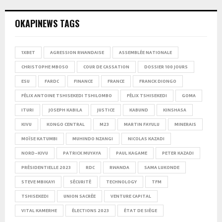
OKAPINEWS TAGS
1XBET
AGRESSION RWANDAISE
ASSEMBLÉE NATIONALE
CHRISTOPHE MBOSO
COUR DE CASSATION
DOSSIER 100 JOURS
ESU
FARDC
FINANCE
FRANCE
FRANCK DIONGO
FÉLIX ANTOINE TSHISEKEDI TSHILOMBO
FÉLIX TSHISEKEDI
GOMA
ITURI
JOSEPH KABILA
JUSTICE
KABUND
KINSHASA
KIVU
KONGO CENTRAL
M23
MARTIN FAYULU
MINERAIS
MOÏSE KATUMBI
MUHINDO NZANGI
NICOLAS KAZADI
NORD-KIVU
PATRICK MUYAYA
PAUL KAGAME
PETER KAZADI
PRÉSIDENTIELLE 2023
RDC
RWANDA
SAMA LUKONDE
STEVE MBIKAYI
SÉCURITÉ
TECHNOLOGY
TFM
TSHISEKEDI
UNION SACRÉE
VENTURE CAPITAL
VITAL KAMERHE
ÉLECTIONS 2023
ÉTAT DE SIÈGE