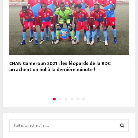
r
CHAN Cameroun 2021 : les léopards de la RDC
K
arrachent un nul à la dernière minute !
C
é
p
Search
for:
SEARCH