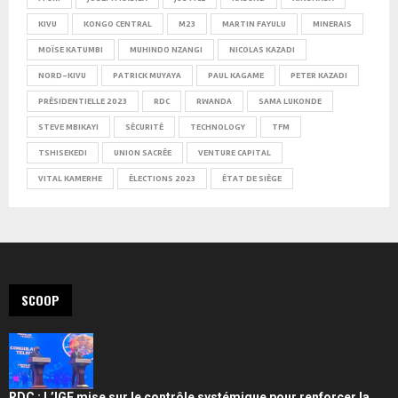
KIVU
KONGO CENTRAL
M23
MARTIN FAYULU
MINERAIS
MOÏSE KATUMBI
MUHINDO NZANGI
NICOLAS KAZADI
NORD-KIVU
PATRICK MUYAYA
PAUL KAGAME
PETER KAZADI
PRÉSIDENTIELLE 2023
RDC
RWANDA
SAMA LUKONDE
STEVE MBIKAYI
SÉCURITÉ
TECHNOLOGY
TFM
TSHISEKEDI
UNION SACRÉE
VENTURE CAPITAL
VITAL KAMERHE
ÉLECTIONS 2023
ÉTAT DE SIÈGE
SCOOP
RDC : L’IGF mise sur le contrôle systémique pour renforcer la