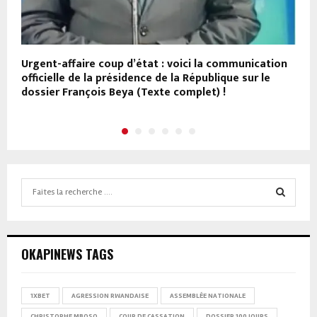
er
Urgent-affaire coup d’état : voici la communication
K
officielle de la présidence de la République sur le
c
dossier François Beya (Texte complet) !
u
Search
for:
SEARCH
OKAPINEWS TAGS
1XBET
AGRESSION RWANDAISE
ASSEMBLÉE NATIONALE
CHRISTOPHE MBOSO
COUR DE CASSATION
DOSSIER 100 JOURS