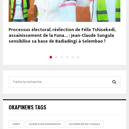
Processus électoral, réélection de Félix Tshisekedi,
A
assainissement de la Funa… : Jean-Claude Sungula
d
sensibilise sa base de Badiadingi à Selembao !
d
Search
for:
SEARCH
OKAPINEWS TAGS
1XBET
AGRESSION RWANDAISE
ASSEMBLÉE NATIONALE