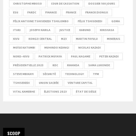
CHRISTOPHE MBOSO
COUR DE CASSATION
DOSSIER 100 JOURS
ESU
FARDC
FINANCE
FRANCE
FRANCK DIONGO
FÉLIX ANTOINE TSHISEKEDI TSHILOMBO
FÉLIX TSHISEKEDI
GOMA
ITURI
JOSEPH KABILA
JUSTICE
KABUND
KINSHASA
KIVU
KONGO CENTRAL
M23
MARTIN FAYULU
MINERAIS
MOÏSE KATUMBI
MUHINDO NZANGI
NICOLAS KAZADI
NORD-KIVU
PATRICK MUYAYA
PAUL KAGAME
PETER KAZADI
PRÉSIDENTIELLE 2023
RDC
RWANDA
SAMA LUKONDE
STEVE MBIKAYI
SÉCURITÉ
TECHNOLOGY
TFM
TSHISEKEDI
UNION SACRÉE
VENTURE CAPITAL
VITAL KAMERHE
ÉLECTIONS 2023
ÉTAT DE SIÈGE
SCOOP