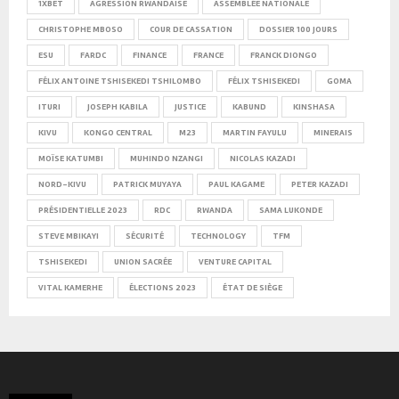
1XBET
AGRESSION RWANDAISE
ASSEMBLÉE NATIONALE
CHRISTOPHE MBOSO
COUR DE CASSATION
DOSSIER 100 JOURS
ESU
FARDC
FINANCE
FRANCE
FRANCK DIONGO
FÉLIX ANTOINE TSHISEKEDI TSHILOMBO
FÉLIX TSHISEKEDI
GOMA
ITURI
JOSEPH KABILA
JUSTICE
KABUND
KINSHASA
KIVU
KONGO CENTRAL
M23
MARTIN FAYULU
MINERAIS
MOÏSE KATUMBI
MUHINDO NZANGI
NICOLAS KAZADI
NORD-KIVU
PATRICK MUYAYA
PAUL KAGAME
PETER KAZADI
PRÉSIDENTIELLE 2023
RDC
RWANDA
SAMA LUKONDE
STEVE MBIKAYI
SÉCURITÉ
TECHNOLOGY
TFM
TSHISEKEDI
UNION SACRÉE
VENTURE CAPITAL
VITAL KAMERHE
ÉLECTIONS 2023
ÉTAT DE SIÈGE