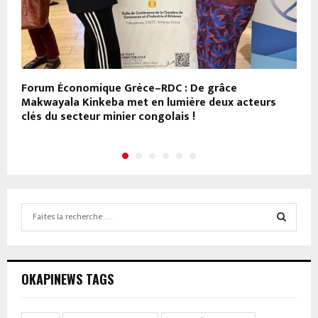
Forum Économique Grèce–RDC : De grâce
C
Makwayala Kinkeba met en lumière deux acteurs
e
clés du secteur minier congolais !
p
Search
for:
SEARCH
OKAPINEWS TAGS