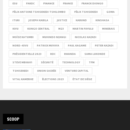
ESU
FARDC
FINANCE
FRANCE
FRANCK DIONGO
FÉLIX ANTOINE TSHISEKEDI TSHILOMBO
FÉLIX TSHISEKEDI
GOMA
ITURI
JOSEPH KABILA
JUSTICE
KABUND
KINSHASA
KIVU
KONGO CENTRAL
M23
MARTIN FAYULU
MINERAIS
MOÏSE KATUMBI
MUHINDO NZANGI
NICOLAS KAZADI
NORD-KIVU
PATRICK MUYAYA
PAUL KAGAME
PETER KAZADI
PRÉSIDENTIELLE 2023
RDC
RWANDA
SAMA LUKONDE
STEVE MBIKAYI
SÉCURITÉ
TECHNOLOGY
TFM
TSHISEKEDI
UNION SACRÉE
VENTURE CAPITAL
VITAL KAMERHE
ÉLECTIONS 2023
ÉTAT DE SIÈGE
SCOOP