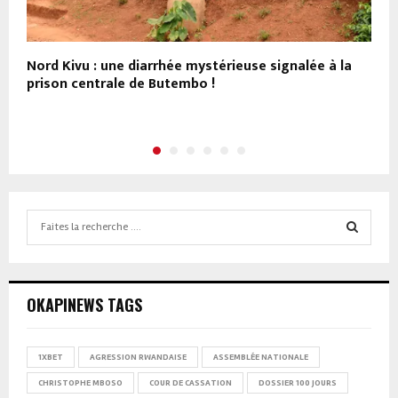
Nord Kivu : une diarrhée mystérieuse signalée à la
K
prison centrale de Butembo !
a
Search
for:
SEARCH
OKAPINEWS TAGS
1XBET
AGRESSION RWANDAISE
ASSEMBLÉE NATIONALE
CHRISTOPHE MBOSO
COUR DE CASSATION
DOSSIER 100 JOURS