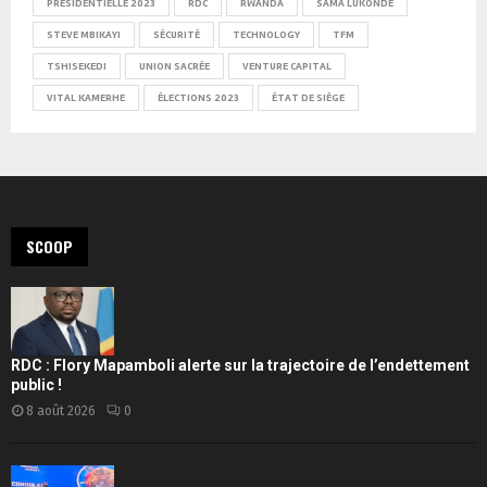
PRÉSIDENTIELLE 2023
RDC
RWANDA
SAMA LUKONDE
STEVE MBIKAYI
SÉCURITÉ
TECHNOLOGY
TFM
TSHISEKEDI
UNION SACRÉE
VENTURE CAPITAL
VITAL KAMERHE
ÉLECTIONS 2023
ÉTAT DE SIÈGE
SCOOP
RDC : Flory Mapamboli alerte sur la trajectoire de l’endettement
public !
8 août 2026
0