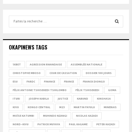
Search
for:
SEARCH
OKAPINEWS TAGS
1XBET
AGRESSION RWANDAISE
ASSEMBLÉE NATIONALE
CHRISTOPHE MBOSO
COUR DE CASSATION
DOSSIER 100 JOURS
ESU
FARDC
FINANCE
FRANCE
FRANCK DIONGO
FÉLIX ANTOINE TSHISEKEDI TSHILOMBO
FÉLIX TSHISEKEDI
GOMA
ITURI
JOSEPH KABILA
JUSTICE
KABUND
KINSHASA
KIVU
KONGO CENTRAL
M23
MARTIN FAYULU
MINERAIS
MOÏSE KATUMBI
MUHINDO NZANGI
NICOLAS KAZADI
NORD-KIVU
PATRICK MUYAYA
PAUL KAGAME
PETER KAZADI