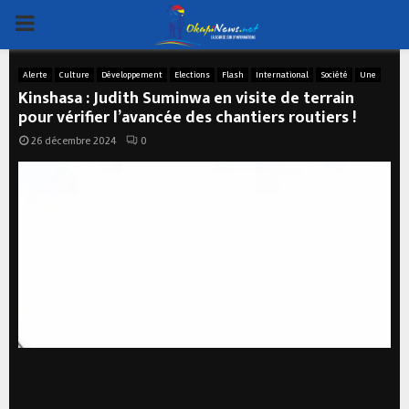
PRIMARY
MENU
Alerte
Culture
Développement
Elections
Flash
International
Société
Une
Kinshasa : Judith Suminwa en visite de terrain
pour vérifier l’avancée des chantiers routiers !
26 décembre 2024
0