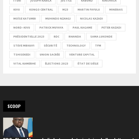
ITURI
JOSEPH KABILA
JUSTICE
KABUND
KINSHASA
KIVU
KONGO CENTRAL
M23
MARTIN FAYULU
MINERAIS
MOÏSE KATUMBI
MUHINDO NZANGI
NICOLAS KAZADI
NORD-KIVU
PATRICK MUYAYA
PAUL KAGAME
PETER KAZADI
PRÉSIDENTIELLE 2023
RDC
RWANDA
SAMA LUKONDE
STEVE MBIKAYI
SÉCURITÉ
TECHNOLOGY
TFM
TSHISEKEDI
UNION SACRÉE
VENTURE CAPITAL
VITAL KAMERHE
ÉLECTIONS 2023
ÉTAT DE SIÈGE
SCOOP