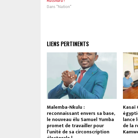
Rutshuru !
Dans "Nation"
LIENS PERTINENTS
 volcanique :
Malemba-Nkulu :
Kasaï C
meur publique,
reconnaissant envers sa base,
égypti
ya ordonne à la
le nouveau élu Samuel Yumba
lance 
verture en temps
promet de travailler pour
de la 
tuation à Goma !
l’unité de sa circonscription
Kamwe