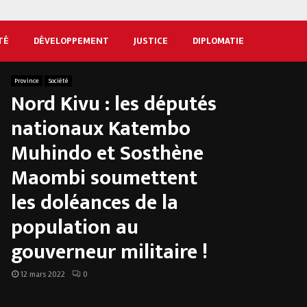
TÉ
DÉVELOPPEMENT
JUSTICE
DIPLOMATIE
Province
Société
Nord Kivu : les députés
nationaux Katembo
Muhindo et Sosthène
Maombi soumettent
les doléances de la
population au
gouverneur militaire !
12 mars 2022
0