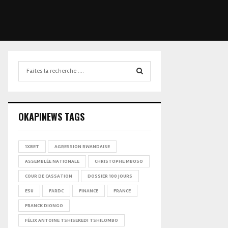
Search
for:
SEARCH
OKAPINEWS TAGS
1XBET
AGRESSION RWANDAISE
ASSEMBLÉE NATIONALE
CHRISTOPHE MBOSO
COUR DE CASSATION
DOSSIER 100 JOURS
ESU
FARDC
FINANCE
FRANCE
FRANCK DIONGO
FÉLIX ANTOINE TSHISEKEDI TSHILOMBO