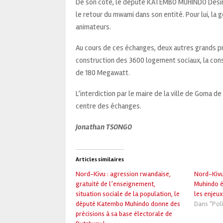
De son côté, le député KATEMBO MUHINDO Dési
le retour du mwami dans son entité. Pour lui, la 
animateurs.
Au cours de ces échanges, deux autres grands pr
construction des 3600 logement sociaux, la cons
de 180 Megawatt.
L’interdiction par le maire de la ville de Goma de 
centre des échanges.
Jonathan TSONGO
Articles similaires
Nord-Kivu : agression rwandaise,
Nord-Kivu
gratuité de l’enseignement,
Muhindo é
situation sociale de la population, le
les enjeux
député Katembo Muhindo donne des
Dans "Poli
précisions à sa base électorale de