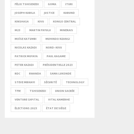
FÉLIX TSHISEKEDI
GOMA
ITURI
JOSEPH KABILA
JUSTICE
KABUND
KINSHASA
KIVU
KONGO CENTRAL
M23
MARTIN FAYULU
MINERAIS
MOÏSE KATUMBI
MUHINDO NZANGI
NICOLAS KAZADI
NORD-KIVU
PATRICK MUYAYA
PAUL KAGAME
PETER KAZADI
PRÉSIDENTIELLE 2023
RDC
RWANDA
SAMA LUKONDE
STEVE MBIKAYI
SÉCURITÉ
TECHNOLOGY
TFM
TSHISEKEDI
UNION SACRÉE
VENTURE CAPITAL
VITAL KAMERHE
ÉLECTIONS 2023
ÉTAT DE SIÈGE