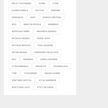
FÉLIX TSHISEKEDI
GOMA
ITURI
JOSEPH KABILA
JUSTICE
KABUND
KINSHASA
KIVU
KONGO CENTRAL
M23
MARTIN FAYULU
MINERAIS
MOÏSE KATUMBI
MUHINDO NZANGI
NICOLAS KAZADI
NORD-KIVU
PATRICK MUYAYA
PAUL KAGAME
PETER KAZADI
PRÉSIDENTIELLE 2023
RDC
RWANDA
SAMA LUKONDE
STEVE MBIKAYI
SÉCURITÉ
TECHNOLOGY
TFM
TSHISEKEDI
UNION SACRÉE
VENTURE CAPITAL
VITAL KAMERHE
ÉLECTIONS 2023
ÉTAT DE SIÈGE