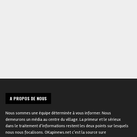
RDC – Nigeria : Steve Mbikayi
RDC-Ituri : 14 écoles décide
réagit à l’arbitrage
de fermer leurs portes de p
controversé après la
que les élèves soient utilisé
qualification des Léopards !
par des groupes armés !
A PROPOS DE NOUS
Nous sommes une équipe déterminée à vous informer. Nous
demeurons un média au centre du village. La primeur et le sérieux
dans le traitement d’informations restent les deux points sur lesquels
nous nous focalisons. OKapinews.net c’est la source sure