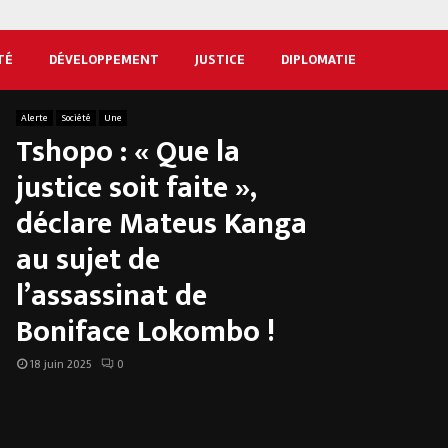
TÉ
DÉVELOPPEMENT
JUSTICE
DIPLOMATIE
Alerte
Société
Une
Tshopo : « Que la
justice soit faite »,
déclare Mateus Kanga
au sujet de
l’assassinat de
Boniface Lokombo !
18 juin 2025
0