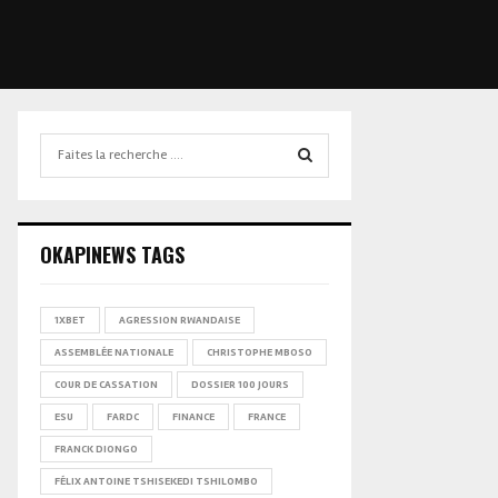
Search
for:
SEARCH
OKAPINEWS TAGS
1XBET
AGRESSION RWANDAISE
ASSEMBLÉE NATIONALE
CHRISTOPHE MBOSO
COUR DE CASSATION
DOSSIER 100 JOURS
ESU
FARDC
FINANCE
FRANCE
FRANCK DIONGO
FÉLIX ANTOINE TSHISEKEDI TSHILOMBO