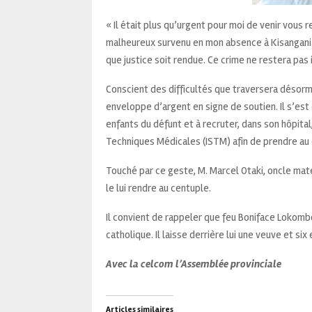
« Il était plus qu’urgent pour moi de venir vous
malheureux survenu en mon absence à Kisangani. 
que justice soit rendue. Ce crime ne restera pas
Conscient des difficultés que traversera désorma
enveloppe d’argent en signe de soutien. Il s’es
enfants du défunt et à recruter, dans son hôpital, 
Techniques Médicales (ISTM) afin de prendre au 
Touché par ce geste, M. Marcel Otaki, oncle mate
le lui rendre au centuple.
Il convient de rappeler que feu Boniface Lokombo
catholique. Il laisse derrière lui une veuve et si
Avec la celcom l’Assemblée provinciale
Articles similaires