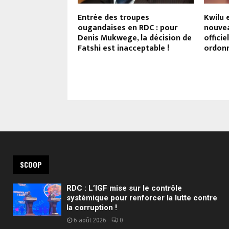
de l’Assemblée
Entrée des troupes
Kwilu 
e Kinshasa : Peter
ougandaises en RDC : pour
nouve
t de réagir dans
Denis Mukwege, la décision de
officie
hains jours !
Fatshi est inacceptable !
ordonn
SCOOP
RDC : L’IGF mise sur le contrôle
systémique pour renforcer la lutte contre
la corruption !
6 août 2026
0