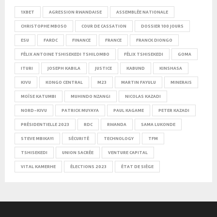
1XBET
AGRESSION RWANDAISE
ASSEMBLÉE NATIONALE
CHRISTOPHE MBOSO
COUR DE CASSATION
DOSSIER 100 JOURS
ESU
FARDC
FINANCE
FRANCE
FRANCK DIONGO
FÉLIX ANTOINE TSHISEKEDI TSHILOMBO
FÉLIX TSHISEKEDI
GOMA
ITURI
JOSEPH KABILA
JUSTICE
KABUND
KINSHASA
KIVU
KONGO CENTRAL
M23
MARTIN FAYULU
MINERAIS
MOÏSE KATUMBI
MUHINDO NZANGI
NICOLAS KAZADI
NORD-KIVU
PATRICK MUYAYA
PAUL KAGAME
PETER KAZADI
PRÉSIDENTIELLE 2023
RDC
RWANDA
SAMA LUKONDE
STEVE MBIKAYI
SÉCURITÉ
TECHNOLOGY
TFM
TSHISEKEDI
UNION SACRÉE
VENTURE CAPITAL
VITAL KAMERHE
ÉLECTIONS 2023
ÉTAT DE SIÈGE