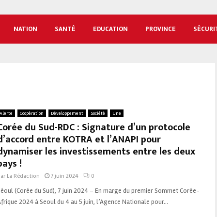
NATION
SANTÉ
EDUCATION
PROVINCE
SÉCURI
Alerte
Coopération
Développement
Société
Une
Corée du Sud-RDC : Signature d’un protocole
d’accord entre KOTRA et l’ANAPI pour
dynamiser les investissements entre les deux
pays !
par
La Rédaction
7 juin 2024
0
Séoul (Corée du Sud), 7 juin 2024 – En marge du premier Sommet Corée-
frique 2024 à Seoul du 4 au 5 juin, l’Agence Nationale pour...