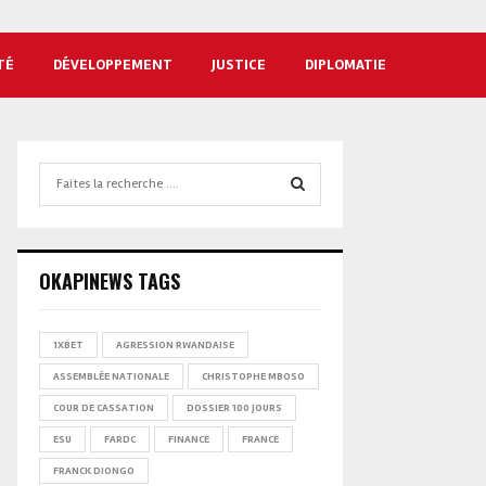
TÉ
DÉVELOPPEMENT
JUSTICE
DIPLOMATIE
Search
for:
SEARCH
OKAPINEWS TAGS
1XBET
AGRESSION RWANDAISE
ASSEMBLÉE NATIONALE
CHRISTOPHE MBOSO
COUR DE CASSATION
DOSSIER 100 JOURS
ESU
FARDC
FINANCE
FRANCE
FRANCK DIONGO