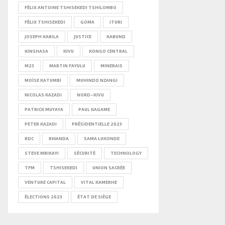
FÉLIX ANTOINE TSHISEKEDI TSHILOMBO
FÉLIX TSHISEKEDI
GOMA
ITURI
JOSEPH KABILA
JUSTICE
KABUND
KINSHASA
KIVU
KONGO CENTRAL
M23
MARTIN FAYULU
MINERAIS
MOÏSE KATUMBI
MUHINDO NZANGI
NICOLAS KAZADI
NORD-KIVU
PATRICK MUYAYA
PAUL KAGAME
PETER KAZADI
PRÉSIDENTIELLE 2023
RDC
RWANDA
SAMA LUKONDE
STEVE MBIKAYI
SÉCURITÉ
TECHNOLOGY
TFM
TSHISEKEDI
UNION SACRÉE
VENTURE CAPITAL
VITAL KAMERHE
ÉLECTIONS 2023
ÉTAT DE SIÈGE