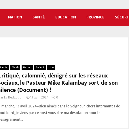
NATION
SANTÉ
EDUCATION
PROVINCE
SÉCURI
Alerte
Flash
Nation
Société
Une
Critiqué, calomnié, dénigré sur les réseaux
sociaux, le Pasteur Mike Kalambay sort de son
silence (Document) !
par
La Rédaction
13 avril 2024
0
imanche, 13 avril 2024-Bien aimés dans le Seigneur, chers internautes de
out bord, je viens par ce post vous dire ma désolation pour le
désagrément...