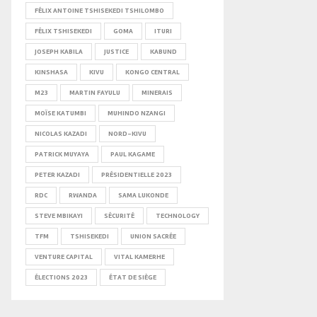
FÉLIX ANTOINE TSHISEKEDI TSHILOMBO
FÉLIX TSHISEKEDI
GOMA
ITURI
JOSEPH KABILA
JUSTICE
KABUND
KINSHASA
KIVU
KONGO CENTRAL
M23
MARTIN FAYULU
MINERAIS
MOÏSE KATUMBI
MUHINDO NZANGI
NICOLAS KAZADI
NORD-KIVU
PATRICK MUYAYA
PAUL KAGAME
PETER KAZADI
PRÉSIDENTIELLE 2023
RDC
RWANDA
SAMA LUKONDE
STEVE MBIKAYI
SÉCURITÉ
TECHNOLOGY
TFM
TSHISEKEDI
UNION SACRÉE
VENTURE CAPITAL
VITAL KAMERHE
ÉLECTIONS 2023
ÉTAT DE SIÈGE