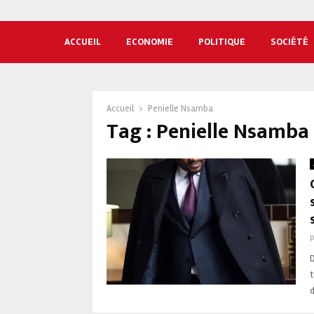
ACCUEIL
ECONOMIE
POLITIQUE
SOCIÉTÉ
Accueil
Penielle Nsamba
Tag : Penielle Nsamba
D
t