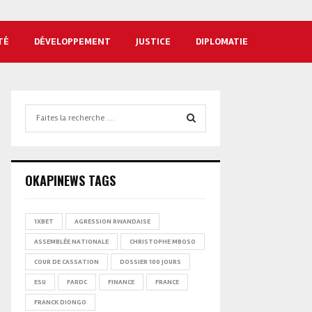
TÉ
DÉVELOPPEMENT
JUSTICE
DIPLOMATIE
Search
for:
SEARCH
OKAPINEWS TAGS
1XBET
AGRESSION RWANDAISE
ASSEMBLÉE NATIONALE
CHRISTOPHE MBOSO
COUR DE CASSATION
DOSSIER 100 JOURS
ESU
FARDC
FINANCE
FRANCE
FRANCK DIONGO