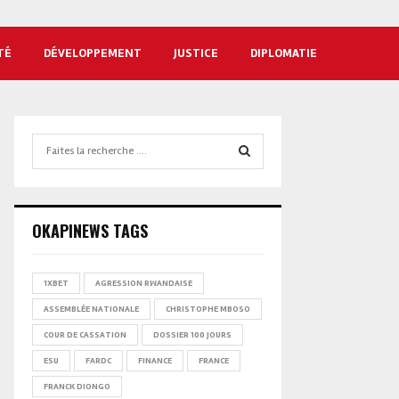
TÉ
DÉVELOPPEMENT
JUSTICE
DIPLOMATIE
Search
for:
SEARCH
OKAPINEWS TAGS
1XBET
AGRESSION RWANDAISE
ASSEMBLÉE NATIONALE
CHRISTOPHE MBOSO
COUR DE CASSATION
DOSSIER 100 JOURS
ESU
FARDC
FINANCE
FRANCE
FRANCK DIONGO