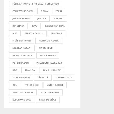
FÉLIX ANTOINE TSHISEKEDI TSHILOMBO
FÉLIX TSHISEKEDI
GOMA
ITURI
JOSEPH KABILA
JUSTICE
KABUND
KINSHASA
KIVU
KONGO CENTRAL
M23
MARTIN FAYULU
MINERAIS
MOÏSE KATUMBI
MUHINDO NZANGI
NICOLAS KAZADI
NORD-KIVU
PATRICK MUYAYA
PAUL KAGAME
PETER KAZADI
PRÉSIDENTIELLE 2023
RDC
RWANDA
SAMA LUKONDE
STEVE MBIKAYI
SÉCURITÉ
TECHNOLOGY
TFM
TSHISEKEDI
UNION SACRÉE
VENTURE CAPITAL
VITAL KAMERHE
ÉLECTIONS 2023
ÉTAT DE SIÈGE