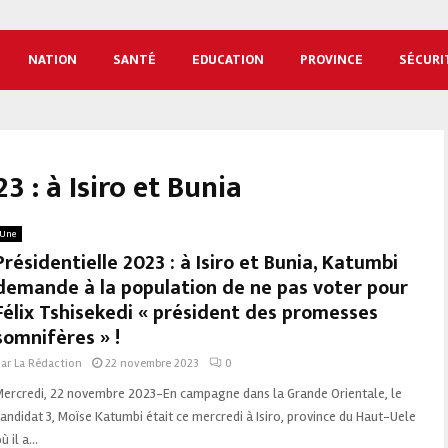
NATION
SANTÉ
EDUCATION
PROVINCE
SÉCURI
3 : à Isiro et Bunia
Une
Présidentielle 2023 : à Isiro et Bunia, Katumbi
demande à la population de ne pas voter pour
Félix Tshisekedi « président des promesses
somnifères » !
par
La Rédaction
22 novembre 2023
0
Mercredi, 22 novembre 2023-En campagne dans la Grande Orientale, le
andidat 3, Moïse Katumbi était ce mercredi à Isiro, province du Haut-Uele
ù il a...