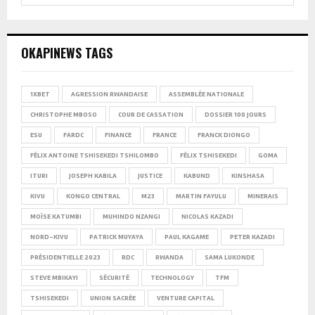
SEARCH
OKAPINEWS TAGS
1XBET
AGRESSION RWANDAISE
ASSEMBLÉE NATIONALE
CHRISTOPHE MBOSO
COUR DE CASSATION
DOSSIER 100 JOURS
ESU
FARDC
FINANCE
FRANCE
FRANCK DIONGO
FÉLIX ANTOINE TSHISEKEDI TSHILOMBO
FÉLIX TSHISEKEDI
GOMA
ITURI
JOSEPH KABILA
JUSTICE
KABUND
KINSHASA
KIVU
KONGO CENTRAL
M23
MARTIN FAYULU
MINERAIS
MOÏSE KATUMBI
MUHINDO NZANGI
NICOLAS KAZADI
NORD-KIVU
PATRICK MUYAYA
PAUL KAGAME
PETER KAZADI
PRÉSIDENTIELLE 2023
RDC
RWANDA
SAMA LUKONDE
STEVE MBIKAYI
SÉCURITÉ
TECHNOLOGY
TFM
TSHISEKEDI
UNION SACRÉE
VENTURE CAPITAL