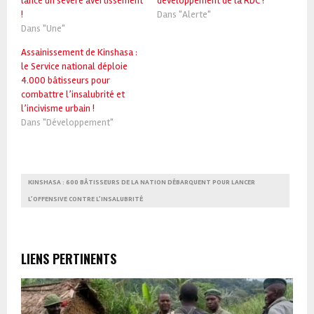
lance un sévère avertissement
développement de la RDC !
!
Dans "Alerte"
Dans "Une"
Assainissement de Kinshasa :
le Service national déploie
4.000 bâtisseurs pour
combattre l’insalubrité et
l’incivisme urbain !
Dans "Développement"
KINSHASA : 600 BÂTISSEURS DE LA NATION DÉBARQUENT POUR LANCER
L’OFFENSIVE CONTRE L’INSALUBRITÉ
LIENS PERTINENTS