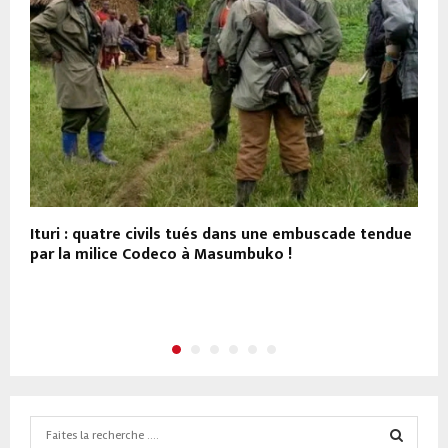
Ituri : quatre civils tués dans une embuscade tendue
P
par la milice Codeco à Masumbuko !
m
Search
for: