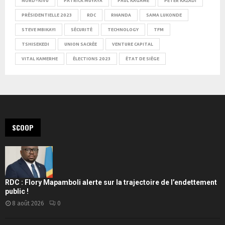
NORD-KIVU
PATRICK MUYAYA
PAUL KAGAME
PETER KAZADI
PRÉSIDENTIELLE 2023
RDC
RWANDA
SAMA LUKONDE
STEVE MBIKAYI
SÉCURITÉ
TECHNOLOGY
TFM
TSHISEKEDI
UNION SACRÉE
VENTURE CAPITAL
VITAL KAMERHE
ÉLECTIONS 2023
ÉTAT DE SIÈGE
SCOOP
RDC : Flory Mapamboli alerte sur la trajectoire de l’endettement
public !
8 août 2026
0