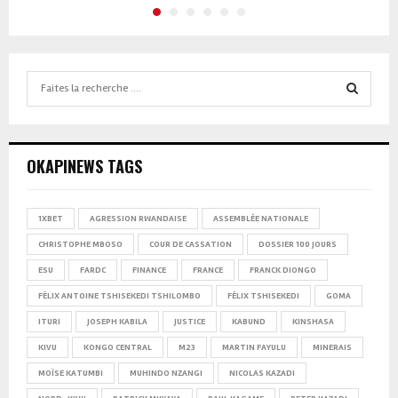
Search
for:
SEARCH
OKAPINEWS TAGS
1XBET
AGRESSION RWANDAISE
ASSEMBLÉE NATIONALE
CHRISTOPHE MBOSO
COUR DE CASSATION
DOSSIER 100 JOURS
ESU
FARDC
FINANCE
FRANCE
FRANCK DIONGO
FÉLIX ANTOINE TSHISEKEDI TSHILOMBO
FÉLIX TSHISEKEDI
GOMA
ITURI
JOSEPH KABILA
JUSTICE
KABUND
KINSHASA
KIVU
KONGO CENTRAL
M23
MARTIN FAYULU
MINERAIS
MOÏSE KATUMBI
MUHINDO NZANGI
NICOLAS KAZADI