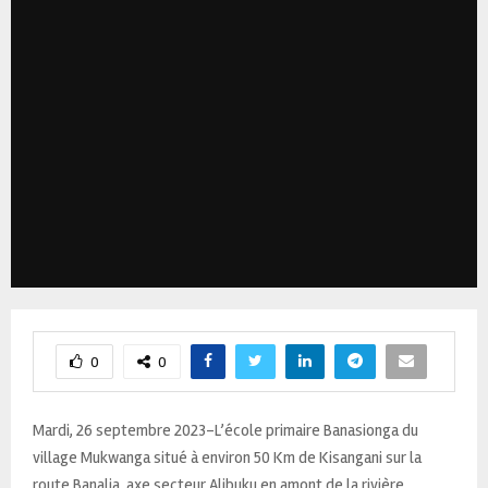
0
0
Mardi, 26 septembre 2023-L’école primaire Banasionga du
village Mukwanga situé à environ 50 Km de Kisangani sur la
route Banalia, axe secteur Alibuku en amont de la rivière