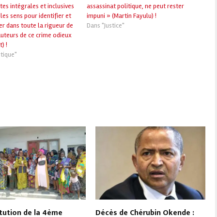
es intégrales et inclusives
assassinat politique, ne peut rester
les sens pour identifier et
impuni » (Martin Fayulu) !
r dans toute la rigueur de
Dans "Justice"
 auteurs de ce crime odieux
) !
tique"
tution de la 4ème
Décès de Chérubin Okende :