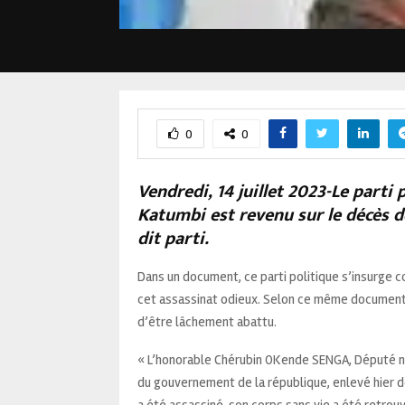
0
0
Vendredi, 14 juillet 2023-Le part
Katumbi est revenu sur le décès d
dit parti.
Dans un document, ce parti politique s’insurge co
cet assassinat odieux. Selon ce même document,
d’être lâchement abattu.
« L’honorable Chérubin OKende SENGA, Député nat
du gouvernement de la république, enlevé hier de
a été assassiné, son corps sans vie a été retrouv