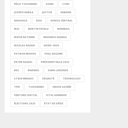
FÉLIX TSHISEKEDI
GOMA
ITURI
JOSEPH KABILA
JUSTICE
KABUND
KINSHASA
KIVU
KONGO CENTRAL
M23
MARTIN FAYULU
MINERAIS
MOÏSE KATUMBI
MUHINDO NZANGI
NICOLAS KAZADI
NORD-KIVU
PATRICK MUYAYA
PAUL KAGAME
PETER KAZADI
PRÉSIDENTIELLE 2023
RDC
RWANDA
SAMA LUKONDE
STEVE MBIKAYI
SÉCURITÉ
TECHNOLOGY
TFM
TSHISEKEDI
UNION SACRÉE
VENTURE CAPITAL
VITAL KAMERHE
ÉLECTIONS 2023
ÉTAT DE SIÈGE