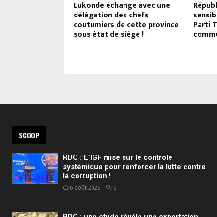
ctique sous
Lukonde échange avec une
Républ
ernationale, selon
délégation des chefs
sensib
i !
coutumiers de cette province
Parti T
sous état de siège !
commu
SCOOP
RDC : L’IGF mise sur le contrôle
systémique pour renforcer la lutte contre
la corruption !
6 août 2026
0
RDC : une étude révèle une exportation