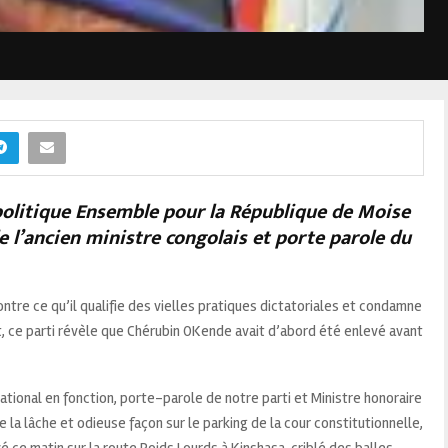
i politique Ensemble pour la République de Moise
e l’ancien ministre congolais et porte parole du
ntre ce qu’il qualifie des vielles pratiques dictatoriales et condamne
 ce parti révèle que Chérubin OKende avait d’abord été enlevé avant
ional en fonction, porte-parole de notre parti et Ministre honoraire
 la lâche et odieuse façon sur le parking de la cour constitutionnelle,
é ce matin sur la route Poids Lourds à Kinshasa, criblé des balles.