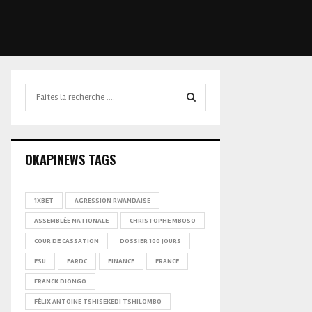
Search
for:
SEARCH
OKAPINEWS TAGS
1XBET
AGRESSION RWANDAISE
ASSEMBLÉE NATIONALE
CHRISTOPHE MBOSO
COUR DE CASSATION
DOSSIER 100 JOURS
ESU
FARDC
FINANCE
FRANCE
FRANCK DIONGO
FÉLIX ANTOINE TSHISEKEDI TSHILOMBO