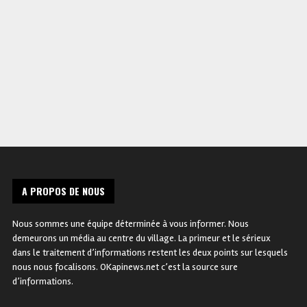
Tshisekedi et Faure Essozimna
vente 165 épaves de bus et
Gnassingbé échangent sur les
minibus destinées à la casse
efforts de stabilisation !
A PROPOS DE NOUS
Nous sommes une équipe déterminée à vous informer. Nous
demeurons un média au centre du village. La primeur et le sérieux
dans le traitement d’informations restent les deux points sur lesquels
nous nous focalisons. OKapinews.net c’est la source sure
d’informations.