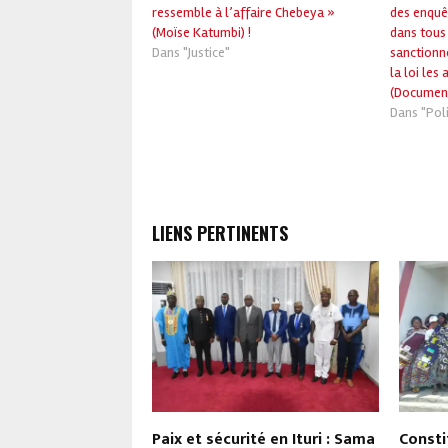
ressemble à l’affaire Chebeya »
des enquêt
(Moïse Katumbi) !
dans tous 
Dans "Justice"
sanctionne
la loi les
(Document
Dans "Poli
LIENS PERTINENTS
ncé du M23 d’Uvira
Paix et sécurité en Ituri : Sama
Consti