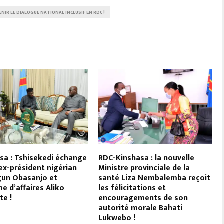
IR LE DIALOGUE NATIONAL INCLUSIF EN RDC !
sa : Tshisekedi échange
RDC-Kinshasa : la nouvelle
’ex-président nigérian
Ministre provinciale de la
un Obasanjo et
santé Liza Nembalemba reçoit
e d’affaires Aliko
les félicitations et
e !
encouragements de son
autorité morale Bahati
Lukwebo !