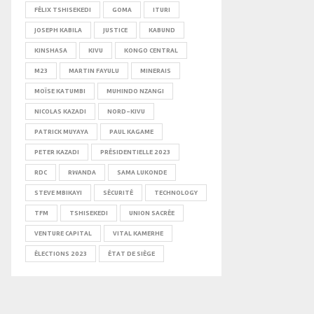
FÉLIX TSHISEKEDI
GOMA
ITURI
JOSEPH KABILA
JUSTICE
KABUND
KINSHASA
KIVU
KONGO CENTRAL
M23
MARTIN FAYULU
MINERAIS
MOÏSE KATUMBI
MUHINDO NZANGI
NICOLAS KAZADI
NORD-KIVU
PATRICK MUYAYA
PAUL KAGAME
PETER KAZADI
PRÉSIDENTIELLE 2023
RDC
RWANDA
SAMA LUKONDE
STEVE MBIKAYI
SÉCURITÉ
TECHNOLOGY
TFM
TSHISEKEDI
UNION SACRÉE
VENTURE CAPITAL
VITAL KAMERHE
ÉLECTIONS 2023
ÉTAT DE SIÈGE