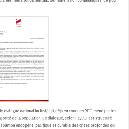
sieurs éléments fondamentaux demeurent non communiqués. Ce flou
 dialogue national inclusif est déjà en cours en RDC, mené par les
jorité de la population. Ce dialogue, selon Fayulu, est structuré
 résolution endogène, pacifique et durable des crises profondes qui