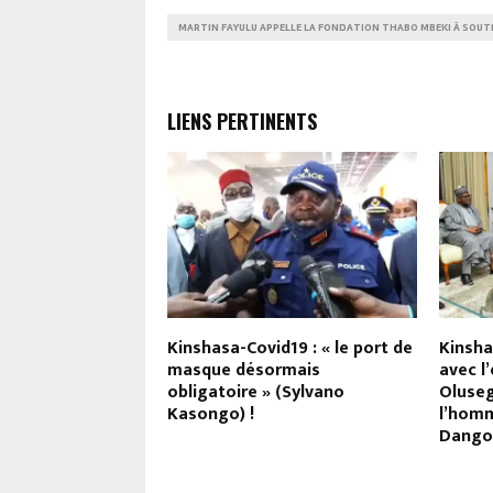
MARTIN FAYULU APPELLE LA FONDATION THABO MBEKI À SOUTEN
LIENS PERTINENTS
ean-Pierre Bemba
Kinshasa-Covid19 : « le port de
Kinsha
ma ce lundi 12
masque désormais
avec l
obligatoire » (Sylvano
Oluseg
Kasongo) !
l’homm
Dangot