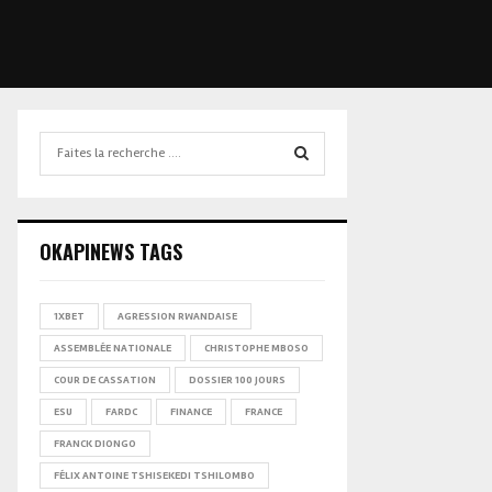
Search
for:
SEARCH
OKAPINEWS TAGS
1XBET
AGRESSION RWANDAISE
ASSEMBLÉE NATIONALE
CHRISTOPHE MBOSO
COUR DE CASSATION
DOSSIER 100 JOURS
ESU
FARDC
FINANCE
FRANCE
FRANCK DIONGO
FÉLIX ANTOINE TSHISEKEDI TSHILOMBO