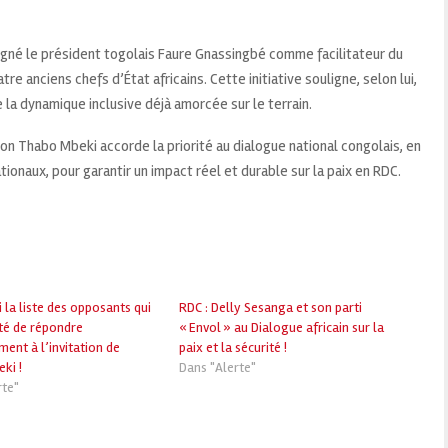
signé le président togolais Faure Gnassingbé comme facilitateur du
e anciens chefs d’État africains. Cette initiative souligne, selon lui,
 la dynamique inclusive déjà amorcée sur le terrain.
ion Thabo Mbeki accorde la priorité au dialogue national congolais, en
tionaux, pour garantir un impact réel et durable sur la paix en RDC.
i la liste des opposants qui
RDC : Delly Sesanga et son parti
té de répondre
« Envol » au Dialogue africain sur la
ent à l’invitation de
paix et la sécurité !
ki !
Dans "Alerte"
rte"