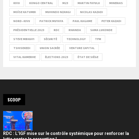
KIVU
KONGO CENTRAL
M23
MARTIN FAYULU
MINERAIS
MOÏSE KATUMBI
MUHINDO NZANGI
NICOLAS KAZADI
NORD-KIVU
PATRICK MUYAYA
PAUL KAGAME
PETER KAZADI
PRÉSIDENTIELLE 2023
RDC
RWANDA
SAMA LUKONDE
STEVE MBIKAYI
SÉCURITÉ
TECHNOLOGY
TFM
TSHISEKEDI
UNION SACRÉE
VENTURE CAPITAL
VITAL KAMERHE
ÉLECTIONS 2023
ÉTAT DE SIÈGE
SCOOP
RDC : L’IGF mise sur le contrôle systémique pour renforcer la