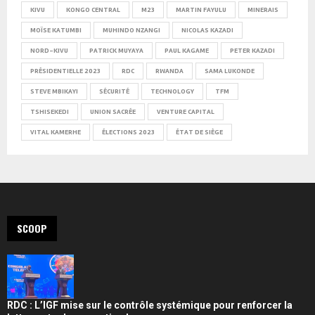
KIVU
KONGO CENTRAL
M23
MARTIN FAYULU
MINERAIS
MOÏSE KATUMBI
MUHINDO NZANGI
NICOLAS KAZADI
NORD-KIVU
PATRICK MUYAYA
PAUL KAGAME
PETER KAZADI
PRÉSIDENTIELLE 2023
RDC
RWANDA
SAMA LUKONDE
STEVE MBIKAYI
SÉCURITÉ
TECHNOLOGY
TFM
TSHISEKEDI
UNION SACRÉE
VENTURE CAPITAL
VITAL KAMERHE
ÉLECTIONS 2023
ÉTAT DE SIÈGE
SCOOP
RDC : L’IGF mise sur le contrôle systémique pour renforcer la