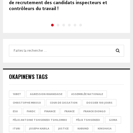
de recrutement des candidats inspecteurs et
contrôleurs du travail !
Search
for:
SEARCH
OKAPINEWS TAGS
1XBET
AGRESSION RWANDAISE
ASSEMBLÉE NATIONALE
CHRISTOPHE MBOSO
COUR DE CASSATION
DOSSIER 100 JOURS
ESU
FARDC
FINANCE
FRANCE
FRANCK DIONGO
FÉLIX ANTOINE TSHISEKEDI TSHILOMBO
FÉLIX TSHISEKEDI
GOMA
ITURI
JOSEPH KABILA
JUSTICE
KABUND
KINSHASA