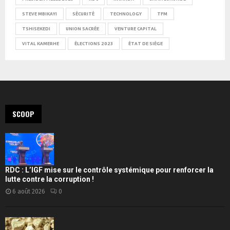
STEVE MBIKAYI
SÉCURITÉ
TECHNOLOGY
TFM
TSHISEKEDI
UNION SACRÉE
VENTURE CAPITAL
VITAL KAMERHE
ÉLECTIONS 2023
ÉTAT DE SIÈGE
SCOOP
RDC : L’IGF mise sur le contrôle systémique pour renforcer la
lutte contre la corruption !
6 août 2026
0