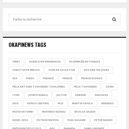
Search
for:
SEARCH
OKAPINEWS TAGS
1XBET
AGRESSION RWANDAISE
ASSEMBLÉE NATIONALE
CHRISTOPHE MBOSO
COUR DE CASSATION
DOSSIER 100 JOURS
ESU
FARDC
FINANCE
FRANCE
FRANCK DIONGO
FÉLIX ANTOINE TSHISEKEDI TSHILOMBO
FÉLIX TSHISEKEDI
GOMA
ITURI
JOSEPH KABILA
JUSTICE
KABUND
KINSHASA
KIVU
KONGO CENTRAL
M23
MARTIN FAYULU
MINERAIS
MOÏSE KATUMBI
MUHINDO NZANGI
NICOLAS KAZADI
NORD-KIVU
PATRICK MUYAYA
PAUL KAGAME
PETER KAZADI
PRÉSIDENTIELLE 2023
RDC
RWANDA
SAMA LUKONDE