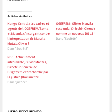
Articles similaires
Kongo Central : les cadres et
OGEFREM : Olivier Manzila
agents de l’OGEFREM/Boma
suspendu, Chérubin Okende
et Muanda s’insurgent contre
nomme un nouveau DG a.i !
l’interpellation de Manzila
Dans "Société"
Mutala Olivier !
Dans "Société"
RDC : Actuellement
introuvable, Olivier Manzila,
Directeur Général de
l’Ogefrem est recherché par
la justice (Document) !
Dans "Justice"