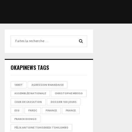
Search
for:
SEARCH
OKAPINEWS TAGS
1XBET
AGRESSION RWANDAISE
ASSEMBLÉE NATIONALE
CHRISTOPHE MBOSO
COUR DE CASSATION
DOSSIER 100 JOURS
ESU
FARDC
FINANCE
FRANCE
FRANCK DIONGO
FÉLIX ANTOINE TSHISEKEDI TSHILOMBO