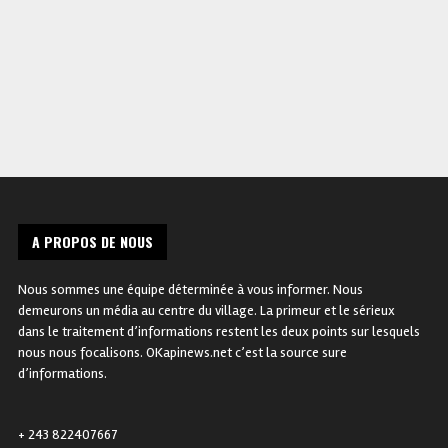
cadres de la République à
respecter le Code de la rout
A PROPOS DE NOUS
Nous sommes une équipe déterminée à vous informer. Nous
demeurons un média au centre du village. La primeur et le sérieux
dans le traitement d’informations restent les deux points sur lesquels
nous nous focalisons. OKapinews.net c’est la source sure
d’informations.
+ 243 822407667