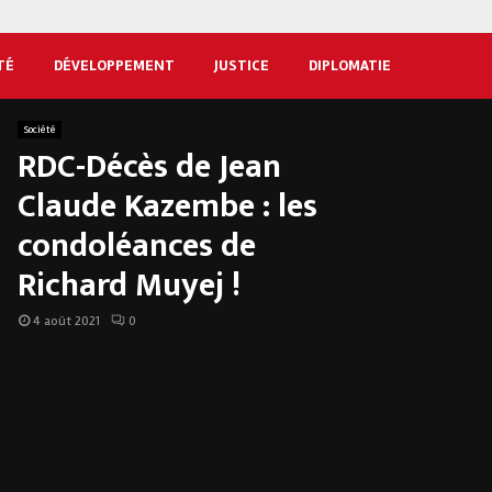
TÉ
DÉVELOPPEMENT
JUSTICE
DIPLOMATIE
Société
RDC-Décès de Jean
Claude Kazembe : les
condoléances de
Richard Muyej !
4 août 2021
0