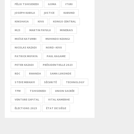
FÉLIX TSHISEKEDI
GOMA
ITURI
JOSEPH KABILA
JUSTICE
KABUND
KINSHASA
KIVU
KONGO CENTRAL
M23
MARTIN FAYULU
MINERAIS
MOÏSE KATUMBI
MUHINDO NZANGI
NICOLAS KAZADI
NORD-KIVU
PATRICK MUYAYA
PAUL KAGAME
PETER KAZADI
PRÉSIDENTIELLE 2023
RDC
RWANDA
SAMA LUKONDE
STEVE MBIKAYI
SÉCURITÉ
TECHNOLOGY
TFM
TSHISEKEDI
UNION SACRÉE
VENTURE CAPITAL
VITAL KAMERHE
ÉLECTIONS 2023
ÉTAT DE SIÈGE