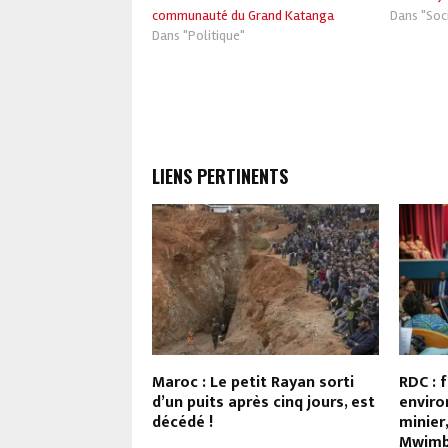
communauté du Grand Katanga
Dans "Soc
Dans "Politique"
LIENS PERTINENTS
nsion de la
Maroc : Le petit Rayan sorti
RDC : 
us la houlette de
d’un puits après cinq jours, est
enviro
inistre, la RDC et
décédé !
minier
m SCSZ scellent
Mwimba