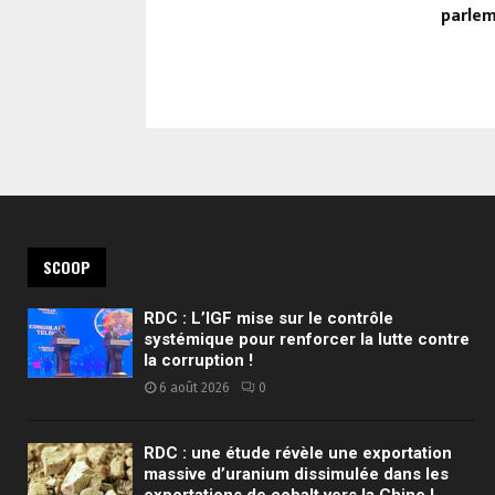
nomique de
parlem
SCOOP
RDC : L’IGF mise sur le contrôle
systémique pour renforcer la lutte contre
la corruption !
6 août 2026
0
RDC : une étude révèle une exportation
massive d’uranium dissimulée dans les
exportations de cobalt vers la Chine !