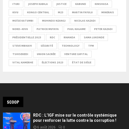
ITURI
JOSEPH KABILA
JUSTICE
KABUND
KINSHASA
KIVU
KONGO CENTRAL
M23
MARTIN FAYULU
MINERAIS
MOÏSE KATUMBI
MUHINDO NZANGI
NICOLAS KAZADI
NORD-KIVU
PATRICK MUYAYA
PAUL KAGAME
PETER KAZADI
PRÉSIDENTIELLE 2023
RDC
RWANDA
SAMA LUKONDE
STEVE MBIKAYI
SÉCURITÉ
TECHNOLOGY
TFM
TSHISEKEDI
UNION SACRÉE
VENTURE CAPITAL
VITAL KAMERHE
ÉLECTIONS 2023
ÉTAT DE SIÈGE
SCOOP
RDC : L’IGF mise sur le contrôle systémique
pour renforcer la lutte contre la corruption !
6 août 2026
0