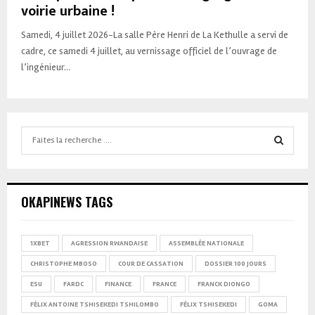
voirie urbaine !
Samedi, 4 juillet 2026-La salle Père Henri de La Kethulle a servi de
cadre, ce samedi 4 juillet, au vernissage officiel de l’ouvrage de
l’ingénieur...
Search
for:
SEARCH
OKAPINEWS TAGS
1XBET
AGRESSION RWANDAISE
ASSEMBLÉE NATIONALE
CHRISTOPHE MBOSO
COUR DE CASSATION
DOSSIER 100 JOURS
ESU
FARDC
FINANCE
FRANCE
FRANCK DIONGO
FÉLIX ANTOINE TSHISEKEDI TSHILOMBO
FÉLIX TSHISEKEDI
GOMA