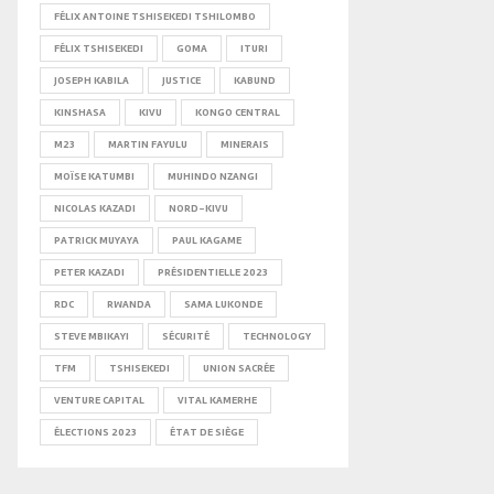
FÉLIX ANTOINE TSHISEKEDI TSHILOMBO
FÉLIX TSHISEKEDI
GOMA
ITURI
JOSEPH KABILA
JUSTICE
KABUND
KINSHASA
KIVU
KONGO CENTRAL
M23
MARTIN FAYULU
MINERAIS
MOÏSE KATUMBI
MUHINDO NZANGI
NICOLAS KAZADI
NORD-KIVU
PATRICK MUYAYA
PAUL KAGAME
PETER KAZADI
PRÉSIDENTIELLE 2023
RDC
RWANDA
SAMA LUKONDE
STEVE MBIKAYI
SÉCURITÉ
TECHNOLOGY
TFM
TSHISEKEDI
UNION SACRÉE
VENTURE CAPITAL
VITAL KAMERHE
ÉLECTIONS 2023
ÉTAT DE SIÈGE