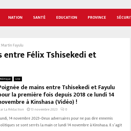
NATION
SANTÉ
EDUCATION
PROVINCE
SÉCURI
t Martin Fayulu
 entre Félix Tshisekedi et
Politique
Une
Poignée de mains entre Tshisekedi et Fayulu
pour la première fois depuis 2018 ce lundi 14
novembre à Kinshasa (Vidéo) !
par
La Rédaction
13 novembre 2023
0
Lundi, 14 novembre 2023-Deux adversaires pour ne pas dire ennemis
olitiques se sont serrés la main ce lundi 14 novembre à Kinshasa. Il s’agit