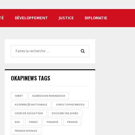
TÉ
DÉVELOPPEMENT
JUSTICE
DIPLOMATIE
Search
for:
SEARCH
OKAPINEWS TAGS
1XBET
AGRESSION RWANDAISE
ASSEMBLÉE NATIONALE
CHRISTOPHE MBOSO
COUR DE CASSATION
DOSSIER 100 JOURS
ESU
FARDC
FINANCE
FRANCE
FRANCK DIONGO