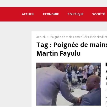
ACCUEIL
ECONOMIE
POLITIQUE
SOCIÉTÉ
Accueil
Poignée de mains entre Félix Tshisekedi e
Tag : Poignée de mains
Martin Fayulu
p