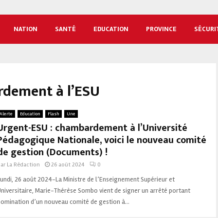
NATION
SANTÉ
EDUCATION
PROVINCE
SÉCURI
rdement à l’ESU
Alerte
Education
Flash
Une
Urgent-ESU : chambardement à l’Université
Pédagogique Nationale, voici le nouveau comité
de gestion (Documents) !
par
La Rédaction
26 août 2024
0
undi, 26 août 2024-La Ministre de l’Enseignement Supérieur et
niversitaire, Marie-Thérèse Sombo vient de signer un arrêté portant
omination d’un nouveau comité de gestion à...