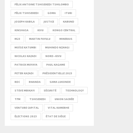
FÉLIX ANTOINE TSHISEKEDI TSHILOMBO
FÉLIX TSHISEKEDI
GOMA
ITURI
JOSEPH KABILA
JUSTICE
KABUND
KINSHASA
KIVU
KONGO CENTRAL
M23
MARTIN FAYULU
MINERAIS
MOÏSE KATUMBI
MUHINDO NZANGI
NICOLAS KAZADI
NORD-KIVU
PATRICK MUYAYA
PAUL KAGAME
PETER KAZADI
PRÉSIDENTIELLE 2023
RDC
RWANDA
SAMA LUKONDE
STEVE MBIKAYI
SÉCURITÉ
TECHNOLOGY
TFM
TSHISEKEDI
UNION SACRÉE
VENTURE CAPITAL
VITAL KAMERHE
ÉLECTIONS 2023
ÉTAT DE SIÈGE