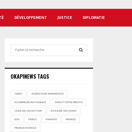
TÉ
DÉVELOPPEMENT
JUSTICE
DIPLOMATIE
Search
for:
SEARCH
OKAPINEWS TAGS
1XBET
AGRESSION RWANDAISE
ASSEMBLÉE NATIONALE
CHRISTOPHE MBOSO
COUR DE CASSATION
DOSSIER 100 JOURS
ESU
FARDC
FINANCE
FRANCE
FRANCK DIONGO